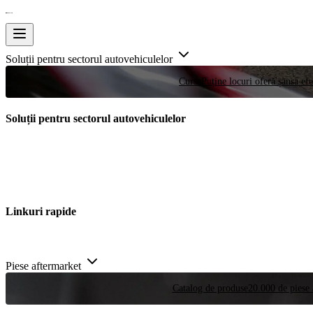
Soluții pentru sectorul autovehiculelor
Curse
Puține locuri oferă șansa efe
Soluții pentru sectorul autovehiculelor
Linkuri rapide
Piese aftermarket
Catalog de produse
20.000 de piese 