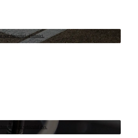
e noi designuri și tehnici.
schimb pentru vehiculul dvs.