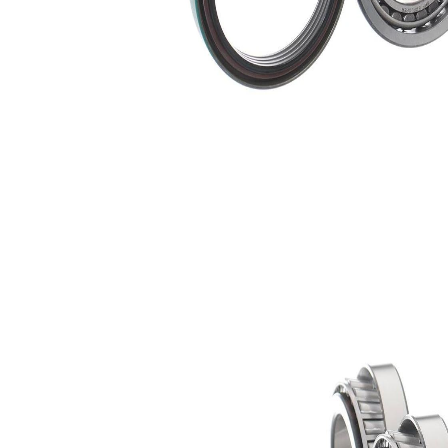
Nume
Număr
Cantitate
articol
articol
lagar
SKF01351
2
Simering
SKF03617
1
ax