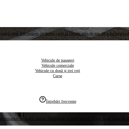
ctuării unui test riguros, cu meste cazul la cursele auto de top, prin furnizarea d
Vehicule de pasageri
Vehicule comerciale
Vehicule cu două și trei roți
Curse
Întrebări frecvente
aftermarket de înaltă calitate disponibile la nivel global. Găsiți acum piese de 