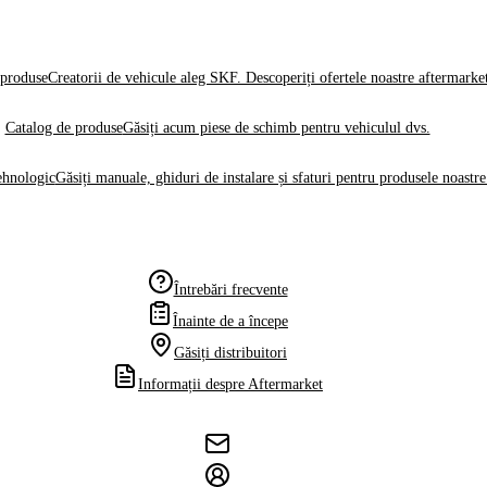
produse
Creatorii de vehicule aleg SKF. Descoperiți ofertele noastre aftermarke
Catalog de produse
Găsiți acum piese de schimb pentru vehiculul dvs.
ehnologic
Găsiți manuale, ghiduri de instalare și sfaturi pentru produsele noastre
Întrebări frecvente
Înainte de a începe
Găsiți distribuitori
Informații despre Aftermarket