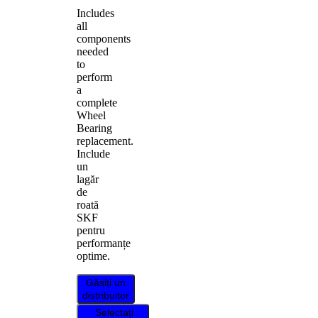
Includes
all
components
needed
to
perform
a
complete
Wheel
Bearing
replacement.
Include
un
lagăr
de
roată
SKF
pentru
performanțe
optime.
Găsiți un
distribuitor
Selectați