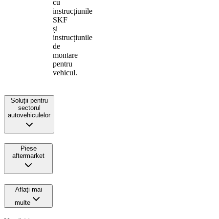
cu
instrucțiunile
SKF
și
instrucțiunile
de
montare
pentru
vehicul.
Soluții pentru
sectorul
autovehiculelor
Piese
aftermarket
Aflați mai
multe