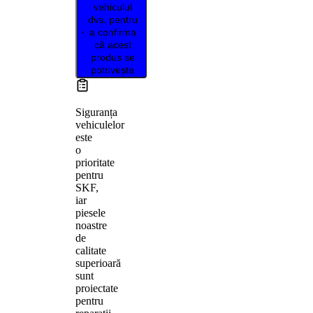
vehiculul
dvs. pentru
a confirma
că acest
produs se
potrivește
Siguranța
vehiculelor
este
o
prioritate
pentru
SKF,
iar
piesele
noastre
de
calitate
superioară
sunt
proiectate
pentru