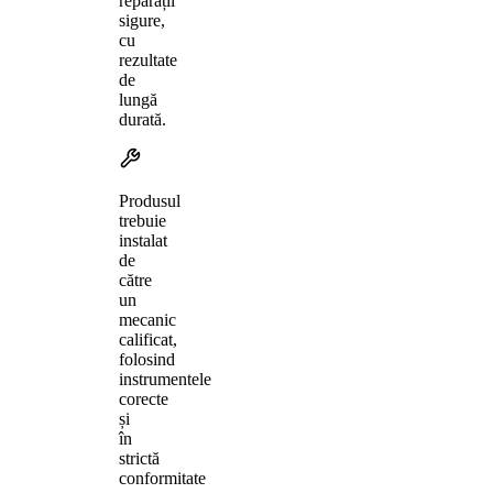
reparații
sigure,
cu
rezultate
de
lungă
durată.
Produsul
trebuie
instalat
de
către
un
mecanic
calificat,
folosind
instrumentele
corecte
și
în
strictă
conformitate