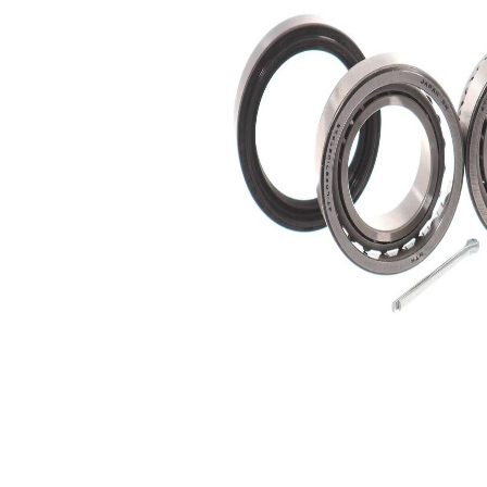
interior
Diametru
65 mm
exterior
Listă de piese de schimb
Nume
Număr
Cantitate
articol
articol
lagar
SKF01406
2
Sortiment,
SKF02602
1
intinzatoare