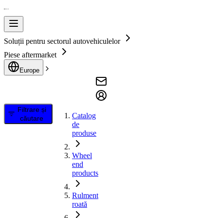
Soluții pentru sectorul autovehiculelor
Piese aftermarket
Europe
Filtrare și
Catalog
căutare
de
produse
Wheel
end
products
Rulment
roată