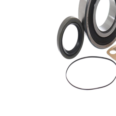
Articol
cu inel
completare/Info
etansare
suplimentar 2
Listă de piese de schimb
Nume
Număr
Cantitate
articol
articol
lagar
SKF02115
1
inel de
ghidare,butuc
SKF02286
1
roata
Simering ax
SKF03349
1
O-ring,
camasa
SKF04291
1
cilindru
Garnitura
SKF04357
1