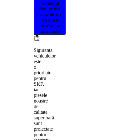
vehiculul
dvs. pentru
a confirma
că acest
produs se
potrivește
Siguranța
vehiculelor
este
o
prioritate
pentru
SKF,
iar
piesele
noastre
de
calitate
superioară
sunt
proiectate
pentru