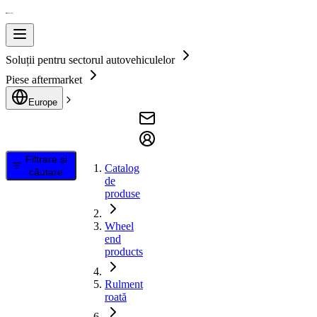
Soluții pentru sectorul autovehiculelor
Piese aftermarket
Europe
Filtrare și
Catalog
căutare
de
produse
Wheel
end
products
Rulment
roată