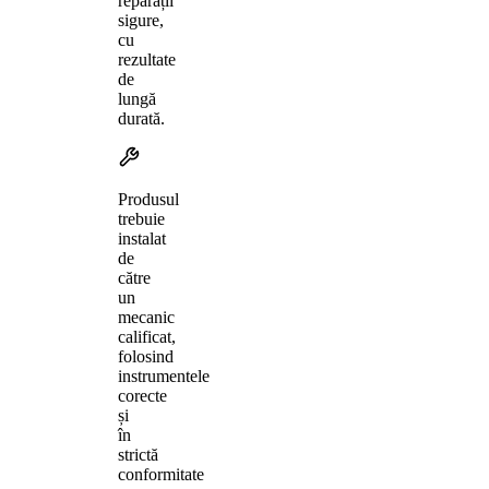
reparații
sigure,
cu
rezultate
de
lungă
durată.
Produsul
trebuie
instalat
de
către
un
mecanic
calificat,
folosind
instrumentele
corecte
și
în
strictă
conformitate