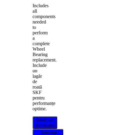
Includes
all
components
needed
to
perform
a
complete
Wheel
Bearing
replacement.
Include
un
lagăr
de
roată
SKF
pentru
performanțe
optime.
Găsiți un
distribuitor
Selectați