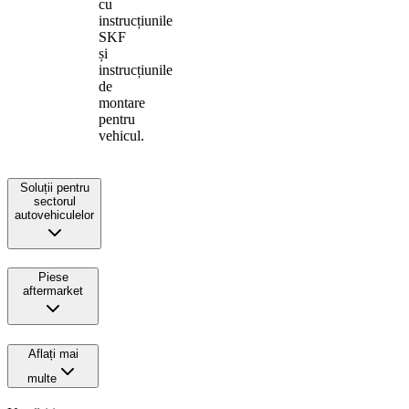
cu
instrucțiunile
SKF
și
instrucțiunile
de
montare
pentru
vehicul.
Soluții pentru
sectorul
autovehiculelor
Piese
aftermarket
Aflați mai
multe