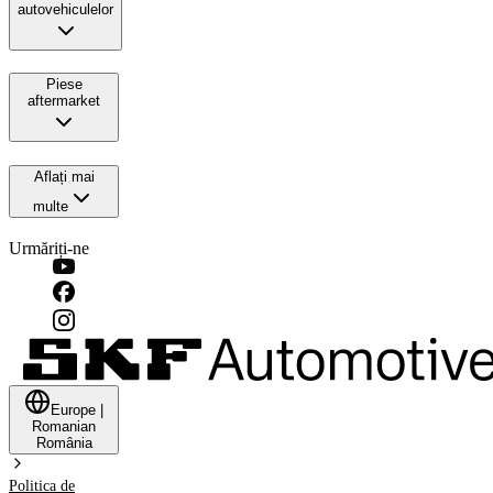
autovehiculelor
Piese
aftermarket
Aflați mai
multe
Urmăriți-ne
Europe
|
Romanian
România
Politica de