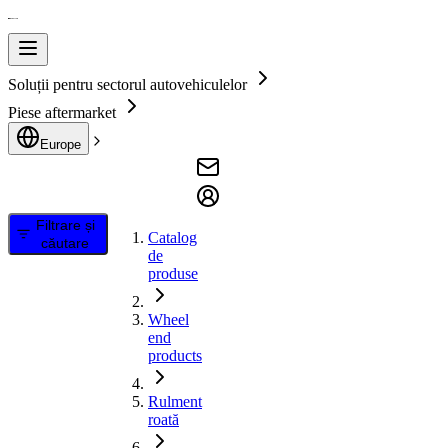
Soluții pentru sectorul autovehiculelor
Piese aftermarket
Europe
Filtrare și
Catalog
căutare
de
produse
Wheel
end
products
Rulment
roată