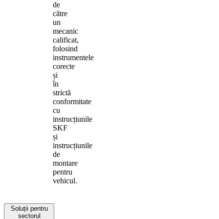
de
către
un
mecanic
calificat,
folosind
instrumentele
corecte
și
în
strictă
conformitate
cu
instrucțiunile
SKF
și
instrucțiunile
de
montare
pentru
vehicul.
Soluții pentru
sectorul