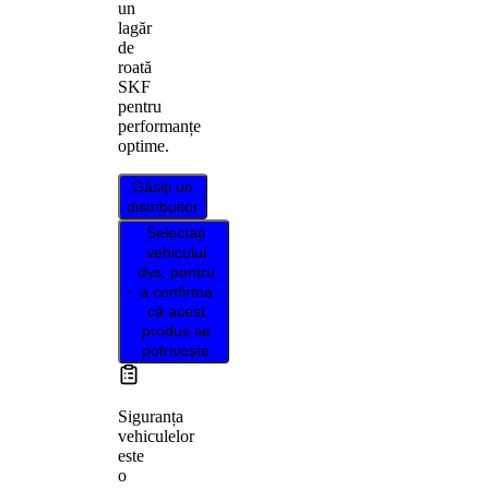
un
lagăr
de
roată
SKF
pentru
performanțe
optime.
Găsiți un
distribuitor
Selectați
vehiculul
dvs. pentru
a confirma
că acest
produs se
potrivește
Siguranța
vehiculelor
este
o