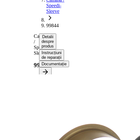
Speedi-
Sleeve
99844
Camasa
Detalii
/
despre
produs
Speedi-
Sleeve
Instrucțiuni
de reparații
Documentație
99844
Informații despre
produs
Proprietate
Valoare
Culoare
auriu
Diametru
79,38
flanșă
mm
19,84
Latime 1
mm
23,83
Latime 2
mm