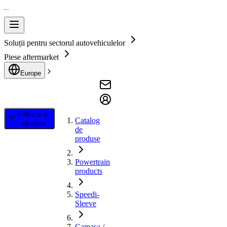
Soluții pentru sectorul autovehiculelor
Piese aftermarket
Europe
Filtrare și
Catalog
căutare
de
produse
Powertrain
products
Speedi-
Sleeve
Camasa /