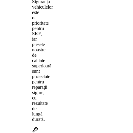
Siguranța
vehiculelor
este
o
prioritate
pentru
SKF,
iar
piesele
noastre
de
calitate
superioară
sunt
proiectate
pentru
reparații
sigure,
cu
rezultate
de
lungă
durată.