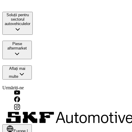
Soluții pentru
sectorul
autovehiculelor
Piese
aftermarket
Aflați mai
multe
Urmăriți-ne
Europe
|