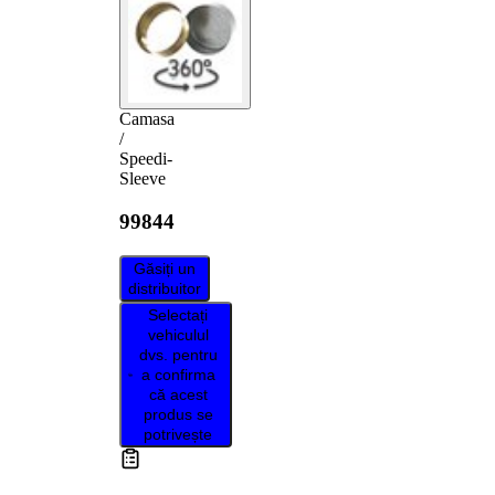
Camasa
/
Speedi-
Sleeve
99844
Găsiți un
distribuitor
Selectați
vehiculul
dvs. pentru
a confirma
că acest
produs se
potrivește