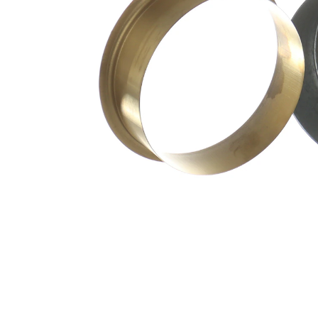
pt. diametru
69,93
ax
mm
Adâncimea
31,75
de inserție
mm