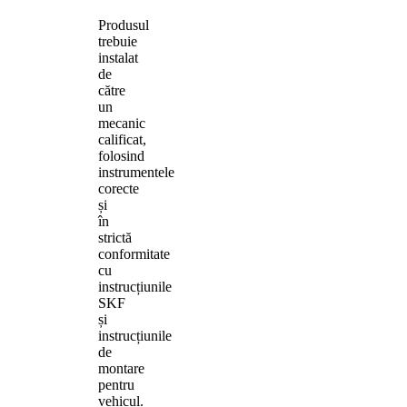
Produsul
trebuie
instalat
de
către
un
mecanic
calificat,
folosind
instrumentele
corecte
și
în
strictă
conformitate
cu
instrucțiunile
SKF
și
instrucțiunile
de
montare
pentru
vehicul.