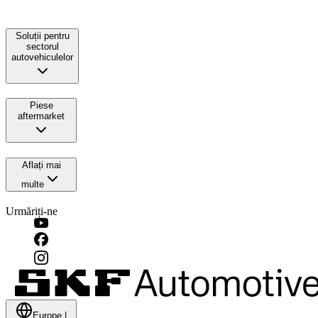
Soluții pentru
sectorul
autovehiculelor
Piese
aftermarket
Aflați mai
multe
Urmăriți-ne
Europe
|