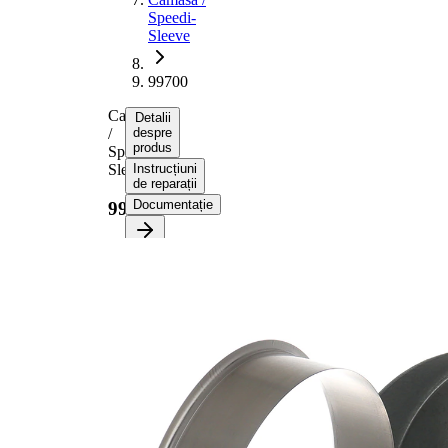
Speedi-
Sleeve
99700
Camasa
Detalii
/
despre
produs
Speedi-
Sleeve
Instrucțiuni
de reparații
Documentație
99700
Informații despre
produs
Proprietate
Valoare
Diametru
189,87
flanșă
mm
25,40
Latime 1
mm
31,75
Latime 2
mm
pt. diametru
177,80