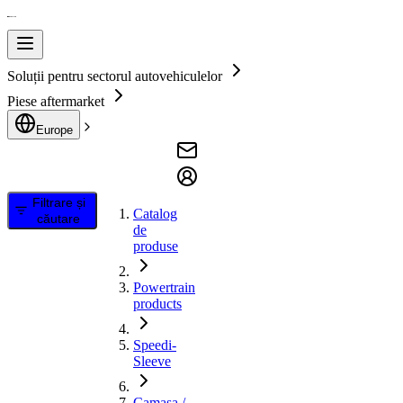
Soluții pentru sectorul autovehiculelor
Piese aftermarket
Europe
Filtrare și
Catalog
căutare
de
produse
Powertrain
products
Speedi-
Sleeve
Camasa /