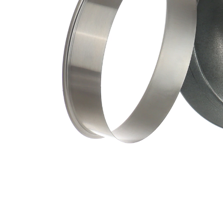
ax
mm
Adâncimea
42,88
de inserție
mm