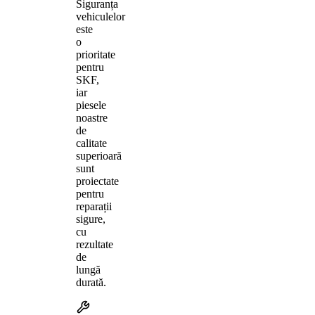
Siguranța
vehiculelor
este
o
prioritate
pentru
SKF,
iar
piesele
noastre
de
calitate
superioară
sunt
proiectate
pentru
reparații
sigure,
cu
rezultate
de
lungă
durată.