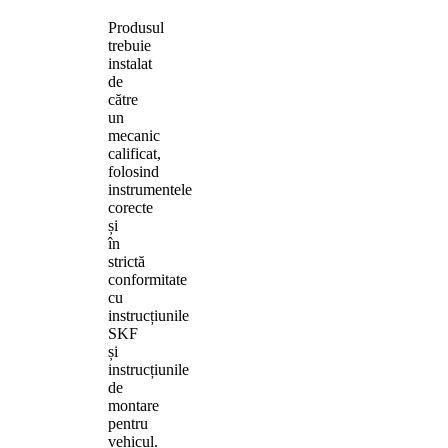
Produsul
trebuie
instalat
de
către
un
mecanic
calificat,
folosind
instrumentele
corecte
și
în
strictă
conformitate
cu
instrucțiunile
SKF
și
instrucțiunile
de
montare
pentru
vehicul.