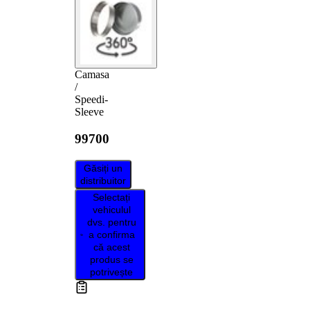
Camasa
/
Speedi-
Sleeve
99700
Găsiți un
distribuitor
Selectați
vehiculul
dvs. pentru
a confirma
că acest
produs se
potrivește