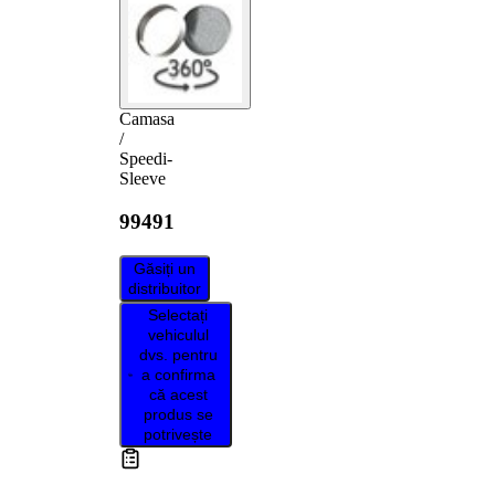
Camasa
/
Speedi-
Sleeve
99491
Găsiți un
distribuitor
Selectați
vehiculul
dvs. pentru
a confirma
că acest
produs se
potrivește