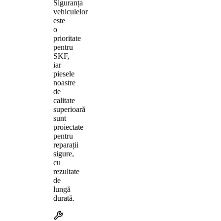
Siguranța
vehiculelor
este
o
prioritate
pentru
SKF,
iar
piesele
noastre
de
calitate
superioară
sunt
proiectate
pentru
reparații
sigure,
cu
rezultate
de
lungă
durată.