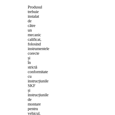
Produsul
trebuie
instalat
de
către
un
mecanic
calificat,
folosind
instrumentele
corecte
și
în
strictă
conformitate
cu
instrucțiunile
SKF
și
instrucțiunile
de
montare
pentru
vehicul.