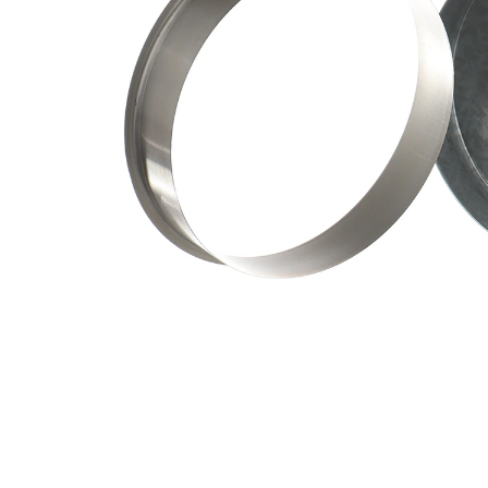
ax
mm
Adâncimea
32,51
de inserție
mm