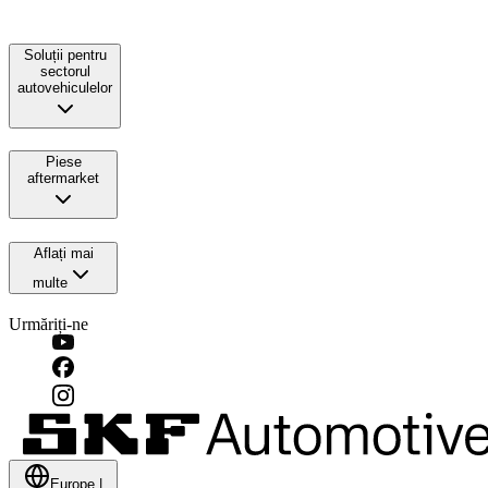
Soluții pentru
sectorul
autovehiculelor
Piese
aftermarket
Aflați mai
multe
Urmăriți-ne
Europe
|