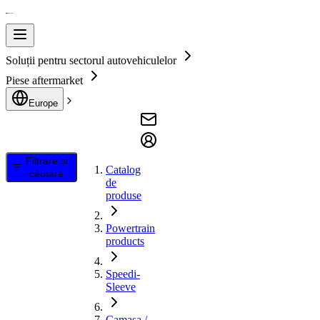
Soluții pentru sectorul autovehiculelor
Piese aftermarket
Europe
Filtrare și
Catalog
căutare
de
produse
Powertrain
products
Speedi-
Sleeve
Camasa /