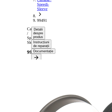
Speedi-
Sleeve
99491
Camasa
Detalii
/
despre
produs
Speedi-
Sleeve
Instrucțiuni
de reparații
Documentație
99491
Informații despre
produs
Proprietate
Valoare
Diametru
139,52
flanșă
mm
22,00
Latime 1
mm
25,30
Latime 2
mm
pt. diametru
130,18