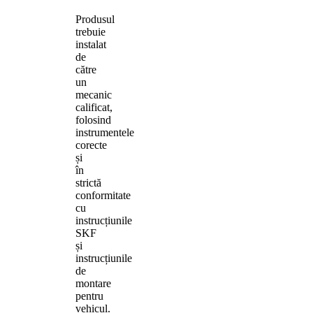
Produsul
trebuie
instalat
de
către
un
mecanic
calificat,
folosind
instrumentele
corecte
și
în
strictă
conformitate
cu
instrucțiunile
SKF
și
instrucțiunile
de
montare
pentru
vehicul.