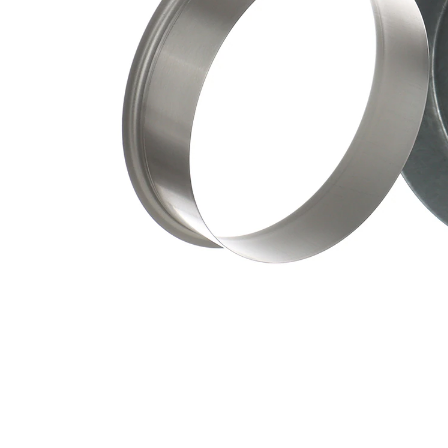
ax
mm
Adâncimea
34,93
de inserție
mm