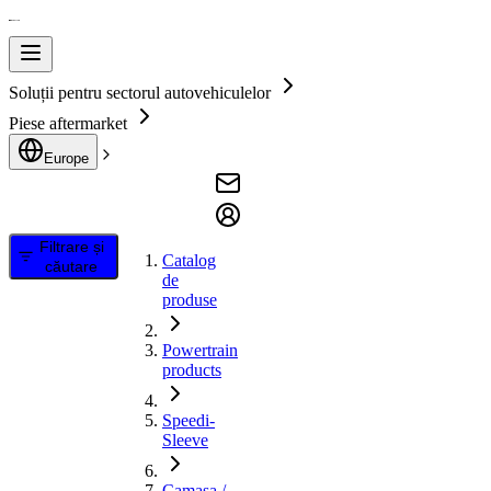
Soluții pentru sectorul autovehiculelor
Piese aftermarket
Europe
Filtrare și
Catalog
căutare
de
produse
Powertrain
products
Speedi-
Sleeve
Camasa /