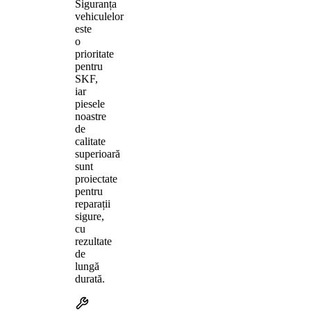
Siguranța
vehiculelor
este
o
prioritate
pentru
SKF,
iar
piesele
noastre
de
calitate
superioară
sunt
proiectate
pentru
reparații
sigure,
cu
rezultate
de
lungă
durată.