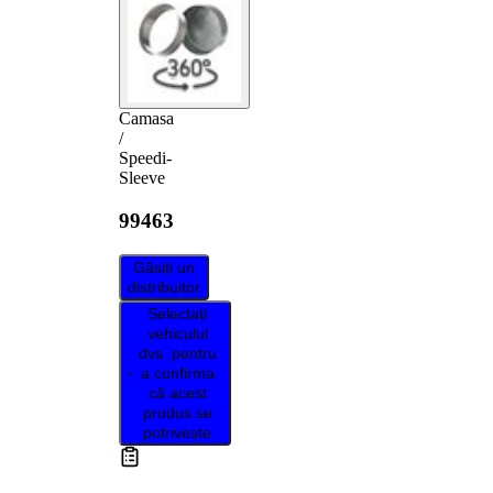
Camasa
/
Speedi-
Sleeve
99463
Găsiți un
distribuitor
Selectați
vehiculul
dvs. pentru
a confirma
că acest
produs se
potrivește