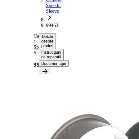
Speedi-
Sleeve
99463
Camasa
Detalii
/
despre
produs
Speedi-
Sleeve
Instrucțiuni
de reparații
Documentație
99463
Informații despre
produs
Proprietate
Valoare
Diametru
128,60
flanșă
mm
25,40
Latime 1
mm
31,75
Latime 2
mm
pt. diametru
117,48