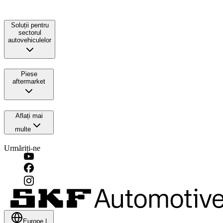
Soluții pentru
sectorul
autovehiculelor
Piese
aftermarket
Aflați mai
multe
Urmăriți-ne
Europe
|