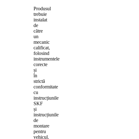
Produsul
trebuie
instalat
de
către
un
mecanic
calificat,
folosind
instrumentele
corecte
și
în
strictă
conformitate
cu
instrucțiunile
SKF
și
instrucțiunile
de
montare
pentru
vehicul.