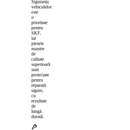
Siguranța
vehiculelor
este
o
prioritate
pentru
SKF,
iar
piesele
noastre
de
calitate
superioară
sunt
proiectate
pentru
reparații
sigure,
cu
rezultate
de
lungă
durată.