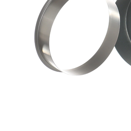
ax
mm
Adâncimea
36,53
de inserție
mm