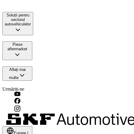
Soluții pentru
sectorul
autovehiculelor
Piese
aftermarket
Aflați mai
multe
Urmăriți-ne
Europe
|