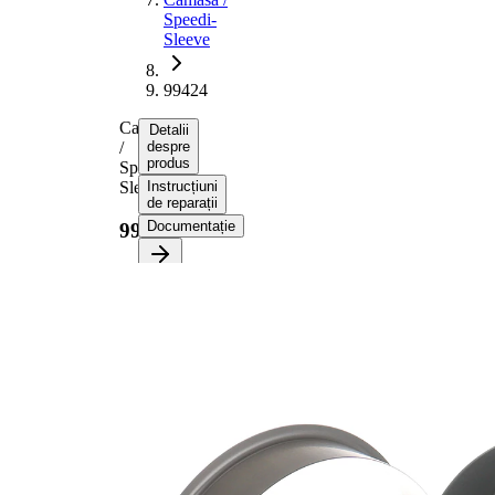
Speedi-
Sleeve
99424
Camasa
Detalii
/
despre
produs
Speedi-
Sleeve
Instrucțiuni
de reparații
Documentație
99424
Informații despre
produs
Proprietate
Valoare
Diametru
117,09
flanșă
mm
20,65
Latime 1
mm
25,40
Latime 2
mm
pt. diametru
107,95