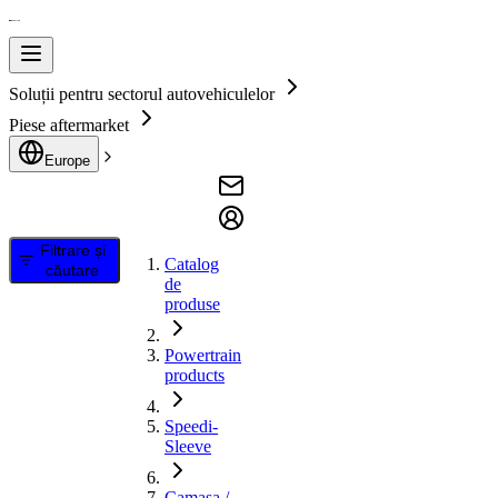
Soluții pentru sectorul autovehiculelor
Piese aftermarket
Europe
Filtrare și
Catalog
căutare
de
produse
Powertrain
products
Speedi-
Sleeve
Camasa /