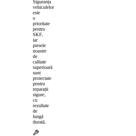
Siguranța
vehiculelor
este
o
prioritate
pentru
SKF,
iar
piesele
noastre
de
calitate
superioară
sunt
proiectate
pentru
reparații
sigure,
cu
rezultate
de
lungă
durată.