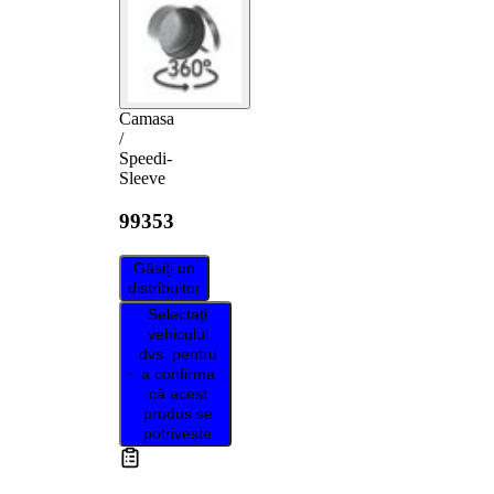
Camasa
/
Speedi-
Sleeve
99353
Găsiți un
distribuitor
Selectați
vehiculul
dvs. pentru
a confirma
că acest
produs se
potrivește