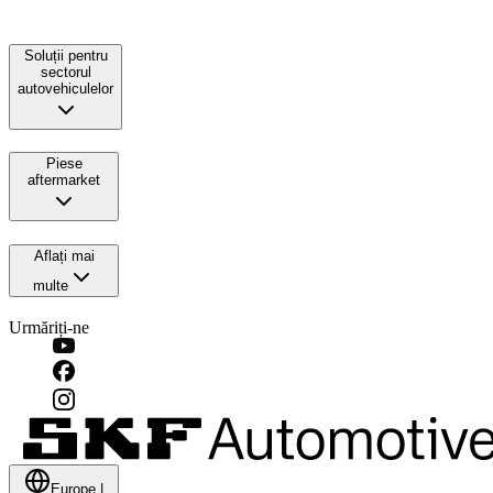
Soluții pentru
sectorul
autovehiculelor
Piese
aftermarket
Aflați mai
multe
Urmăriți-ne
Europe
|