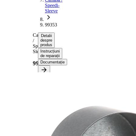
Speedi-
Sleeve
99353
Camasa
Detalii
/
despre
produs
Speedi-
Sleeve
Instrucțiuni
de reparații
Documentație
99353
Informații despre
produs
Proprietate
Valoare
Diametru
101,60
flanșă
mm
13,36
Latime 1
mm
16,94
Latime 2
mm
pt. diametru
89,99