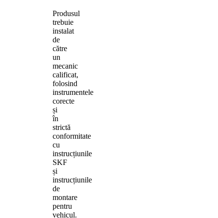
Produsul
trebuie
instalat
de
către
un
mecanic
calificat,
folosind
instrumentele
corecte
și
în
strictă
conformitate
cu
instrucțiunile
SKF
și
instrucțiunile
de
montare
pentru
vehicul.