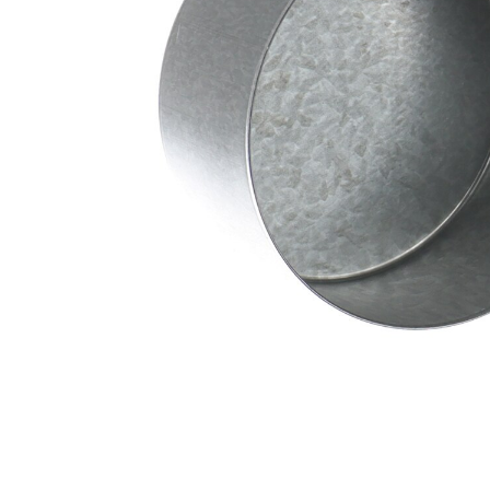
ax
mm
Adâncimea
44,45
de inserție
mm