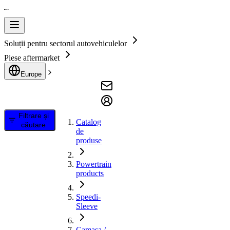
Soluții pentru sectorul autovehiculelor
Piese aftermarket
Europe
Filtrare și
Catalog
căutare
de
produse
Powertrain
products
Speedi-
Sleeve
Camasa /