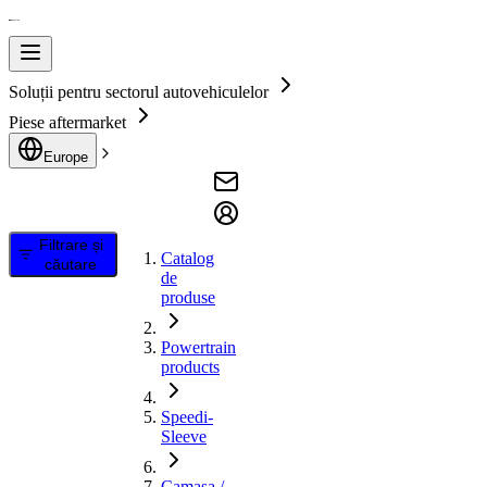
Soluții pentru sectorul autovehiculelor
Piese aftermarket
Europe
Filtrare și
Catalog
căutare
de
produse
Powertrain
products
Speedi-
Sleeve
Camasa /