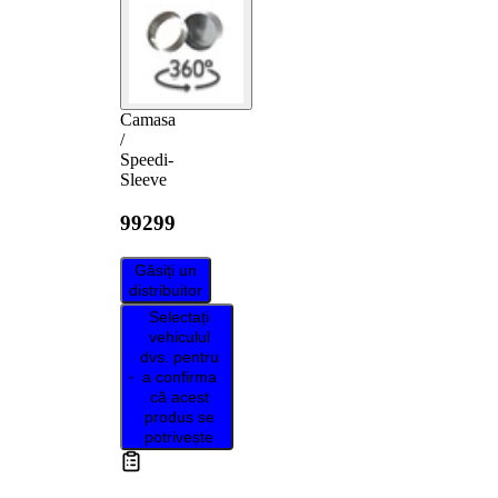
Camasa
/
Speedi-
Sleeve
99299
Găsiți un
distribuitor
Selectați
vehiculul
dvs. pentru
a confirma
că acest
produs se
potrivește