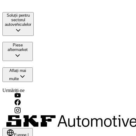
Soluții pentru
sectorul
autovehiculelor
Piese
aftermarket
Aflați mai
multe
Urmăriți-ne
Europe
|