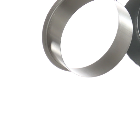
ax
mm
Adâncimea
32,54
de inserție
mm