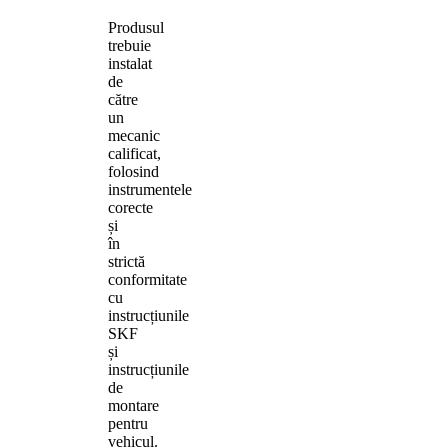
Produsul
trebuie
instalat
de
către
un
mecanic
calificat,
folosind
instrumentele
corecte
și
în
strictă
conformitate
cu
instrucțiunile
SKF
și
instrucțiunile
de
montare
pentru
vehicul.