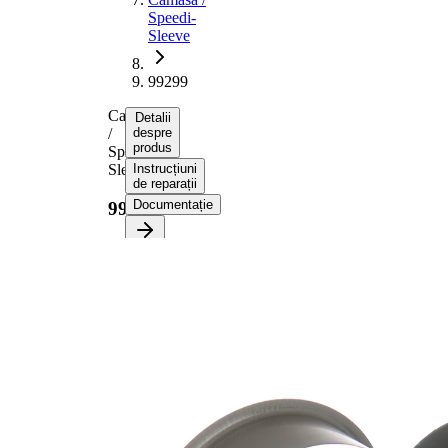
Speedi-
Sleeve
99299
Camasa
Detalii
/
despre
produs
Speedi-
Sleeve
Instrucțiuni
de reparații
Documentație
99299
Informații despre
produs
Proprietate
Valoare
Diametru
85,09
flanșă
mm
20,65
Latime 1
mm
25,40
Latime 2
mm
pt. diametru
76,02