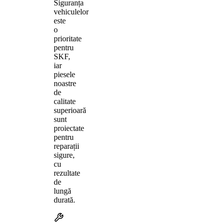
Siguranța
vehiculelor
este
o
prioritate
pentru
SKF,
iar
piesele
noastre
de
calitate
superioară
sunt
proiectate
pentru
reparații
sigure,
cu
rezultate
de
lungă
durată.