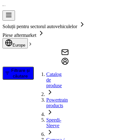
Soluții pentru sectorul autovehiculelor
Piese aftermarket
Europe
Filtrare și
Catalog
căutare
de
produse
Powertrain
products
Speedi-
Sleeve
Camasa /