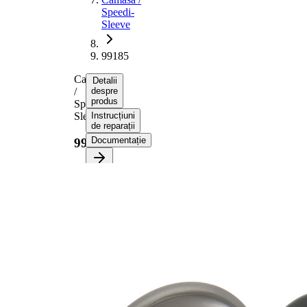
Speedi-
Sleeve
99185
Camasa
Detalii
/
despre
produs
Speedi-
Sleeve
Instrucțiuni
de reparații
Documentație
99185
Informații despre
produs
Proprietate
Valoare
Diametru
54,76
flanșă
mm
14,30
Latime 1
mm
17,48
Latime 2
mm
pt. diametru
47,22