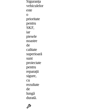
Siguranța
vehiculelor
este
o
prioritate
pentru
SKF,
iar
piesele
noastre
de
calitate
superioară
sunt
proiectate
pentru
reparații
sigure,
cu
rezultate
de
lungă
durată.