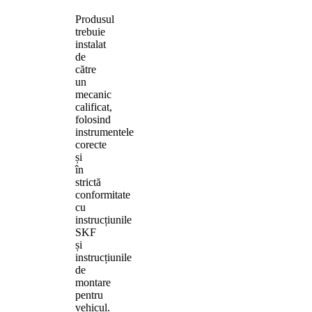
Produsul
trebuie
instalat
de
către
un
mecanic
calificat,
folosind
instrumentele
corecte
și
în
strictă
conformitate
cu
instrucțiunile
SKF
și
instrucțiunile
de
montare
pentru
vehicul.