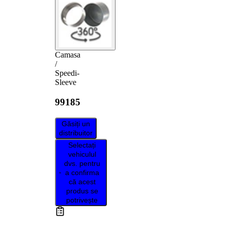
Camasa
/
Speedi-
Sleeve
99185
Găsiți un
distribuitor
Selectați
vehiculul
dvs. pentru
a confirma
că acest
produs se
potrivește