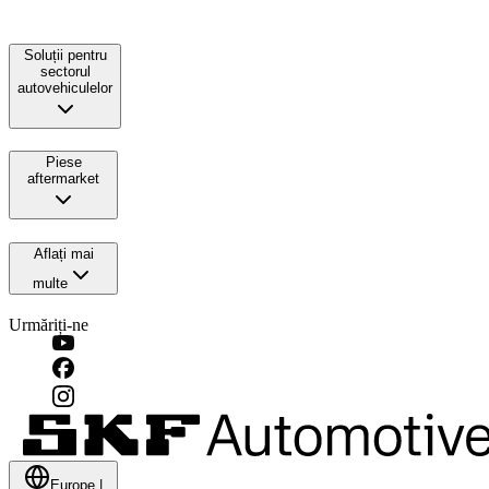
Soluții pentru
sectorul
autovehiculelor
Piese
aftermarket
Aflați mai
multe
Urmăriți-ne
Europe
|