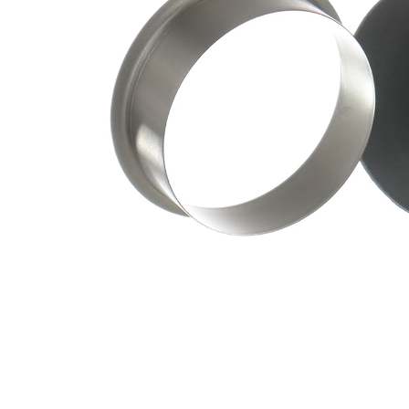
ax
mm
Adâncimea
25,40
de inserție
mm