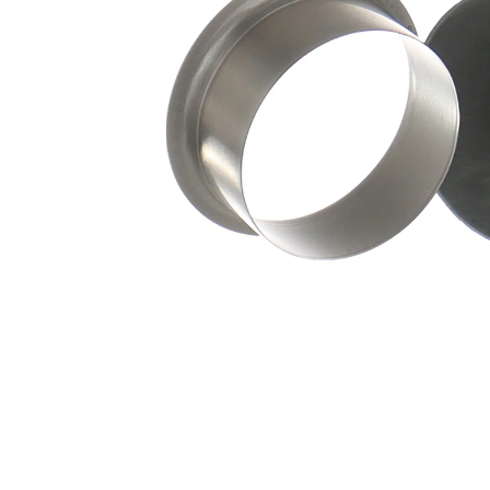
ax
mm
Adâncimea
21,01
de inserție
mm