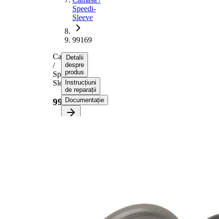
Speedi-
Sleeve
99169
Camasa
Detalii
/
despre
produs
Speedi-
Sleeve
Instrucțiuni
de reparații
Documentație
99169
Informații despre
produs
Proprietate
Valoare
Diametru
53,01
flanșă
mm
14,30
Latime 1
mm
17,50
Latime 2
mm
pt. diametru
41,91