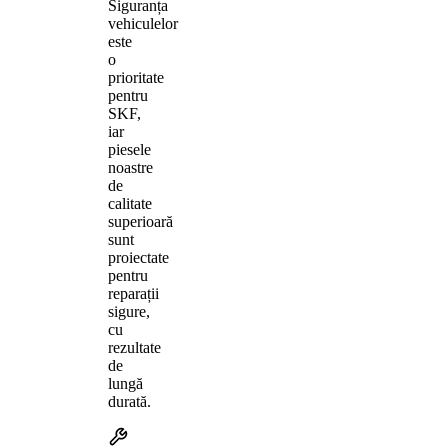
Siguranța
vehiculelor
este
o
prioritate
pentru
SKF,
iar
piesele
noastre
de
calitate
superioară
sunt
proiectate
pentru
reparații
sigure,
cu
rezultate
de
lungă
durată.