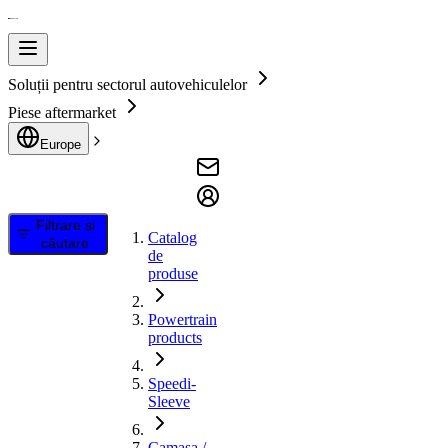
Soluții pentru sectorul autovehiculelor
Piese aftermarket
Europe
Filtrare și
Catalog
căutare
de
produse
Powertrain
products
Speedi-
Sleeve
Camasa /