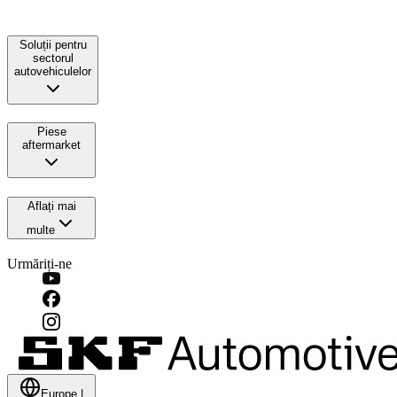
Soluții pentru
sectorul
autovehiculelor
Piese
aftermarket
Aflați mai
multe
Urmăriți-ne
Europe
|