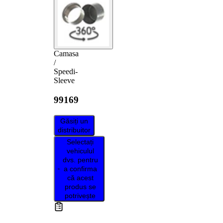
Camasa
/
Speedi-
Sleeve
99169
Găsiți un
distribuitor
Selectați
vehiculul
dvs. pentru
a confirma
că acest
produs se
potrivește