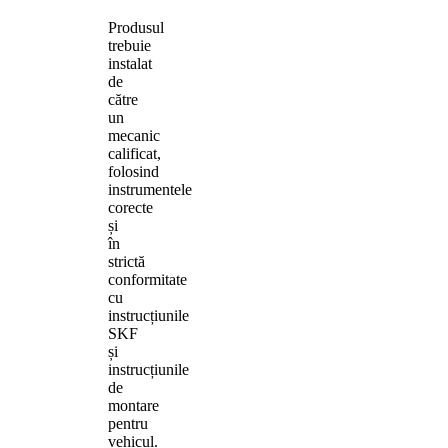
Produsul
trebuie
instalat
de
către
un
mecanic
calificat,
folosind
instrumentele
corecte
și
în
strictă
conformitate
cu
instrucțiunile
SKF
și
instrucțiunile
de
montare
pentru
vehicul.