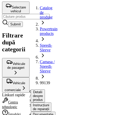
Selectare
Catalog
vehicul
de
produse
Submit
Powertrain
products
Filtrare
după
Speedi-
categorii
Sleeve
Camasa /
Vehicule
Speedi-
de pasageri
Sleeve
99139
Vehicule
comerciale
Camasa
Detalii
Linkuri rapide
/
despre
produs
Speedi-
Centru
Sleeve
Instrucțiuni
tehnologic
de reparații
Întrebări
Documentație