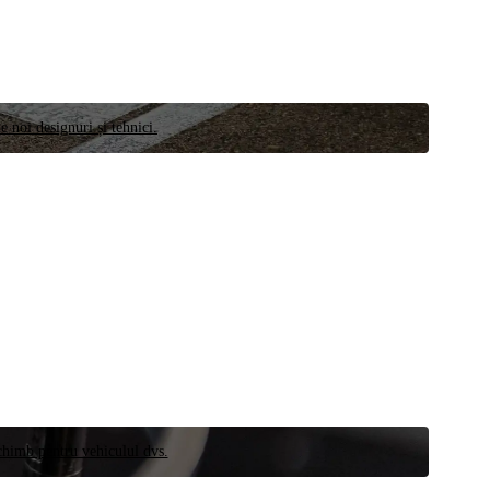
e noi designuri și tehnici.
schimb pentru vehiculul dvs.