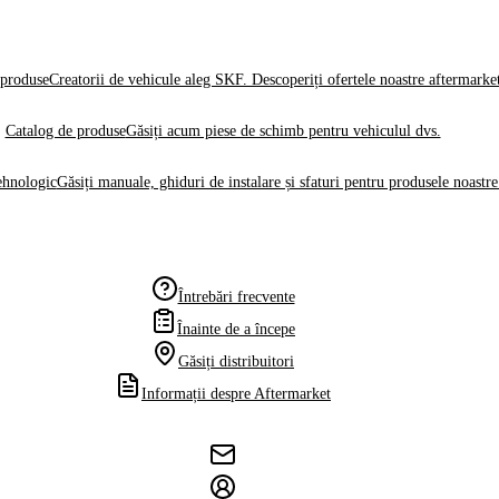
produse
Creatorii de vehicule aleg SKF. Descoperiți ofertele noastre aftermarke
Catalog de produse
Găsiți acum piese de schimb pentru vehiculul dvs.
ehnologic
Găsiți manuale, ghiduri de instalare și sfaturi pentru produsele noastre
Întrebări frecvente
Înainte de a începe
Găsiți distribuitori
Informații despre Aftermarket