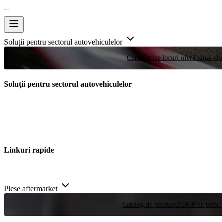
Soluții pentru sectorul autovehiculelor
Curse
Puține locuri oferă șansa efe
Soluții pentru sectorul autovehiculelor
Linkuri rapide
Piese aftermarket
Catalog de produse
20.000 de piese 