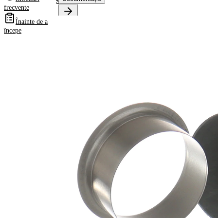
99139
frecvente
Înainte de a
Informații despre
începe
produs
Proprietate
Valoare
Diametru
41,61
flanșă
mm
13,00
Latime 1
mm
16,00
Latime 2
mm
pt. diametru
34,93
ax
mm
Adâncimea
20,65
de inserție
mm