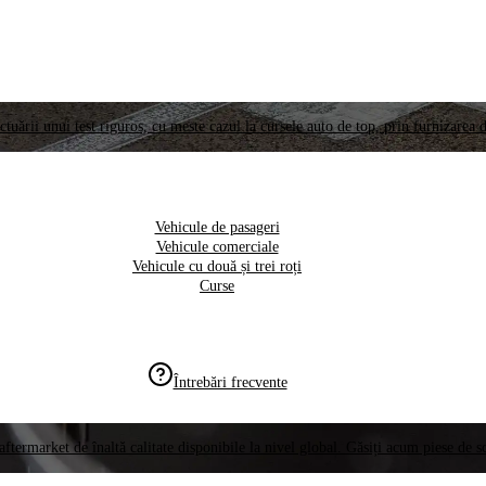
ctuării unui test riguros, cu meste cazul la cursele auto de top, prin furnizarea d
Vehicule de pasageri
Vehicule comerciale
Vehicule cu două și trei roți
Curse
Întrebări frecvente
aftermarket de înaltă calitate disponibile la nivel global. Găsiți acum piese de 