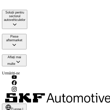
Soluții pentru
sectorul
autovehiculelor
Piese
aftermarket
Aflați mai
multe
Urmăriți-ne
Europe
|