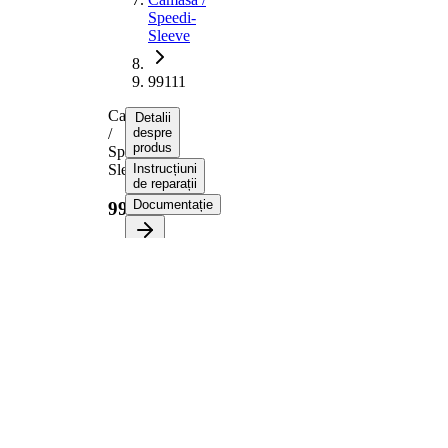
Speedi-
Sleeve
99111
Camasa
Detalii
/
despre
produs
Speedi-
Sleeve
Instrucțiuni
de reparații
Documentație
99111
Informații despre
produs
Proprietate
Valoare
Diametru
35,00
flanșă
mm
9,53
Latime 1
mm
12,70
Latime 2
mm
pt. diametru
27,99