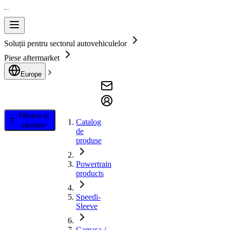
Soluții pentru sectorul autovehiculelor
Piese aftermarket
Europe
Filtrare și
Catalog
căutare
de
produse
Powertrain
products
Speedi-
Sleeve
Camasa /