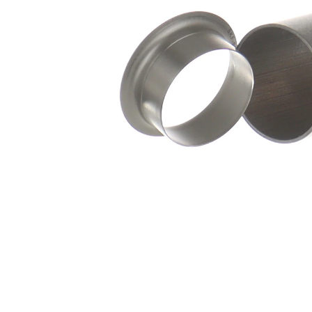
ax
mm
Adâncimea
46,81
de inserție
mm