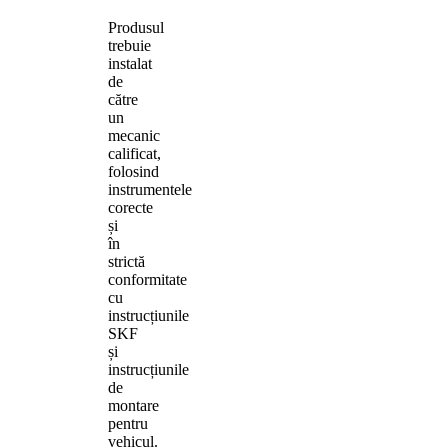
Produsul
trebuie
instalat
de
către
un
mecanic
calificat,
folosind
instrumentele
corecte
și
în
strictă
conformitate
cu
instrucțiunile
SKF
și
instrucțiunile
de
montare
pentru
vehicul.