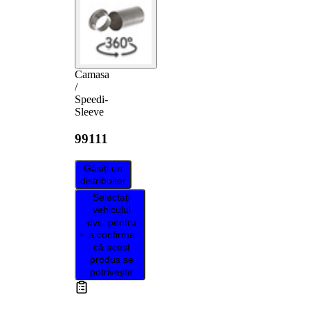
Camasa
/
Speedi-
Sleeve
99111
Găsiți un
distribuitor
Selectați
vehiculul
dvs. pentru
a confirma
că acest
produs se
potrivește