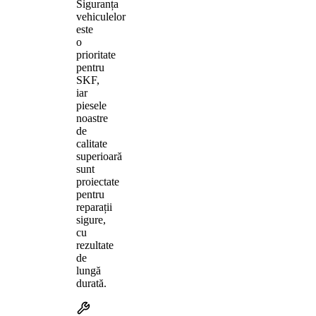
Siguranța
vehiculelor
este
o
prioritate
pentru
SKF,
iar
piesele
noastre
de
calitate
superioară
sunt
proiectate
pentru
reparații
sigure,
cu
rezultate
de
lungă
durată.