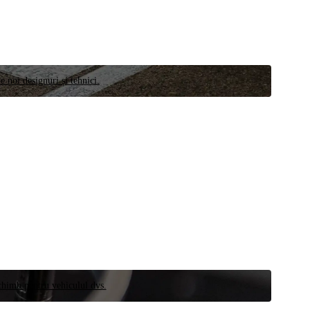
e noi designuri și tehnici.
schimb pentru vehiculul dvs.