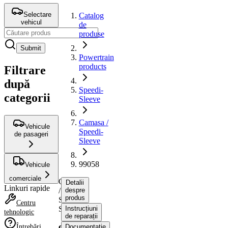
Selectare
Catalog
vehicul
de
produse
Submit
Powertrain
products
Filtrare
după
Speedi-
categorii
Sleeve
Camasa /
Vehicule
Speedi-
de pasageri
Sleeve
99058
Vehicule
comerciale
Camasa
Detalii
Linkuri rapide
/
despre
produs
Speedi-
Centru
Sleeve
Instrucțiuni
tehnologic
de reparații
Întrebări
Documentație