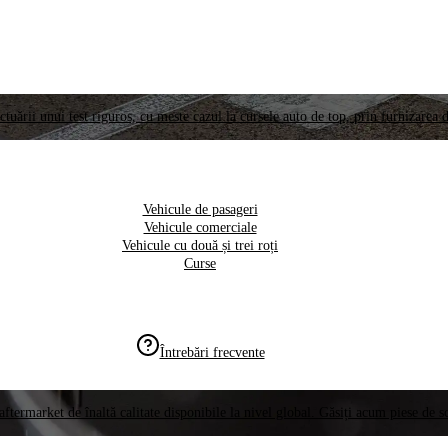
ctuării unui test riguros, cu meste cazul la cursele auto de top, prin furnizarea d
Vehicule de pasageri
Vehicule comerciale
Vehicule cu două și trei roți
Curse
Întrebări frecvente
aftermarket de înaltă calitate disponibile la nivel global. Găsiți acum piese de 