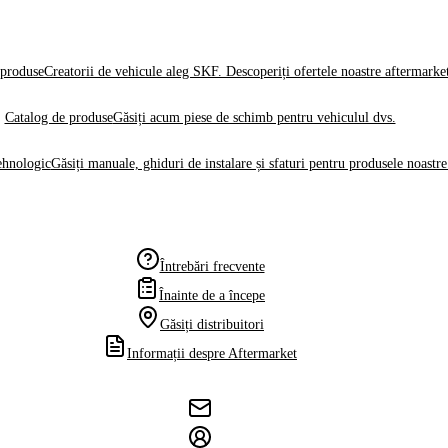
produse
Creatorii de vehicule aleg SKF. Descoperiți ofertele noastre aftermarke
Catalog de produse
Găsiți acum piese de schimb pentru vehiculul dvs.
ehnologic
Găsiți manuale, ghiduri de instalare și sfaturi pentru produsele noastre
Întrebări frecvente
Înainte de a începe
Găsiți distribuitori
Informații despre Aftermarket