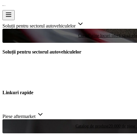
Soluții pentru sectorul autovehiculelor
Curse
Puține locuri oferă șansa efe
Soluții pentru sectorul autovehiculelor
Linkuri rapide
Piese aftermarket
Catalog de produse
20.000 de piese 