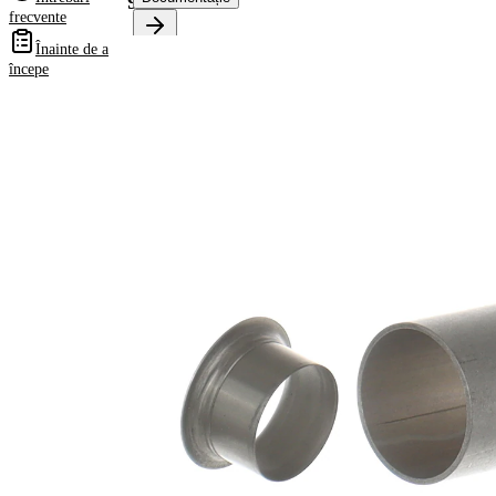
99058
frecvente
Înainte de a
Informații despre
începe
produs
Proprietate
Valoare
Diametru
18,24
flanșă
mm
7,95
Latime 1
mm
11,13
Latime 2
mm
pt. diametru
16,00
ax
mm
Adâncimea
50,80
de inserție
mm