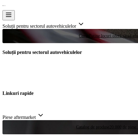
Soluții pentru sectorul autovehiculelor
Curse
Puține locuri oferă șansa efe
Soluții pentru sectorul autovehiculelor
Linkuri rapide
Piese aftermarket
Catalog de produse
20.000 de piese 