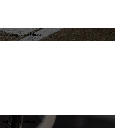
e noi designuri și tehnici.
schimb pentru vehiculul dvs.