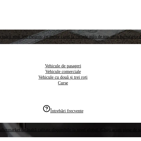
ctuării unui test riguros, cu meste cazul la cursele auto de top, prin furnizarea d
Vehicule de pasageri
Vehicule comerciale
Vehicule cu două și trei roți
Curse
Întrebări frecvente
aftermarket de înaltă calitate disponibile la nivel global. Găsiți acum piese de 