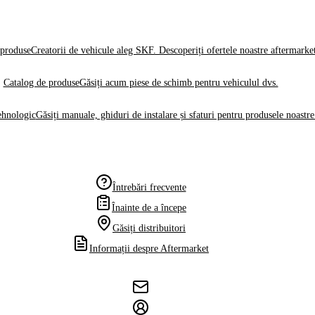
produse
Creatorii de vehicule aleg SKF. Descoperiți ofertele noastre aftermarke
Catalog de produse
Găsiți acum piese de schimb pentru vehiculul dvs.
ehnologic
Găsiți manuale, ghiduri de instalare și sfaturi pentru produsele noastre
Întrebări frecvente
Înainte de a începe
Găsiți distribuitori
Informații despre Aftermarket