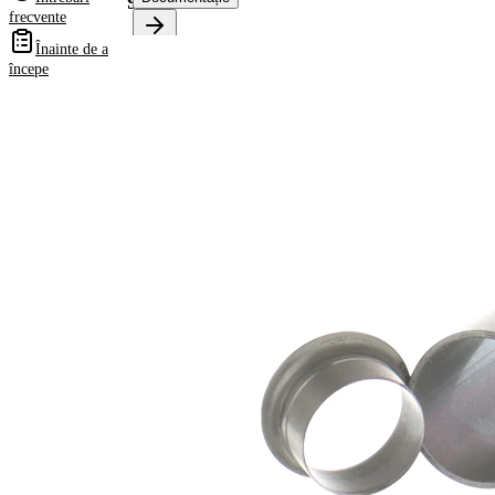
99050
frecvente
Înainte de a
Informații despre
începe
produs
Proprietate
Valoare
Diametru
15,49
flanșă
mm
6,35
Latime 1
mm
8,74
Latime 2
mm
pt. diametru
12,70
ax
mm
Adâncimea
50,80
de inserție
mm