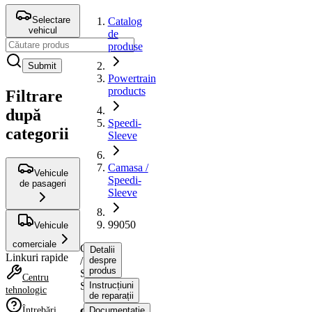
Selectare
Catalog
vehicul
de
produse
Submit
Powertrain
products
Filtrare
după
Speedi-
categorii
Sleeve
Camasa /
Vehicule
Speedi-
de pasageri
Sleeve
99050
Vehicule
comerciale
Camasa
Detalii
Linkuri rapide
/
despre
produs
Speedi-
Centru
Sleeve
Instrucțiuni
tehnologic
de reparații
Întrebări
Documentație