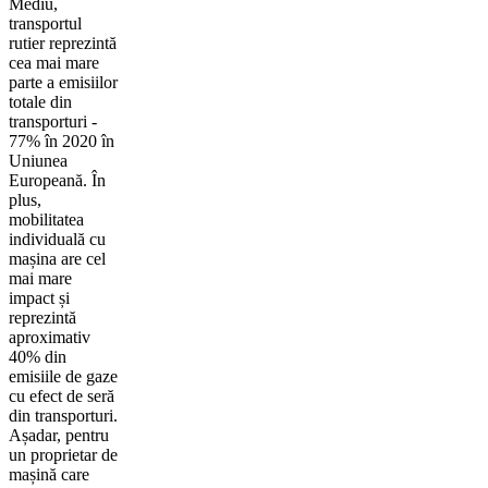
Mediu,
transportul
rutier reprezintă
cea mai mare
parte a emisiilor
totale din
transporturi -
77% în 2020 în
Uniunea
Europeană. În
plus,
mobilitatea
individuală cu
mașina are cel
mai mare
impact și
reprezintă
aproximativ
40% din
emisiile de gaze
cu efect de seră
din transporturi.
Așadar, pentru
un proprietar de
mașină care