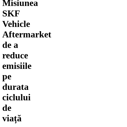
Misiunea
SKF
Vehicle
Aftermarket
de a
reduce
emisiile
pe
durata
ciclului
de
viață