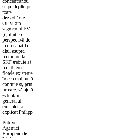
concentrându-
se pe deplin pe
toate
dezvoltările
OEM din
segmentul EV.
Și, dintr-o
perspectivă de
la un capăt la
altul asupra
mediului, la
SKF trebuie să
menținem
flotele existente
în cea mai bună
condiție și, prin
urmare, să ajută
echilibrul
general al
emisiilor, a
explicat Philipp
Potrivit
Agenției
Europene de