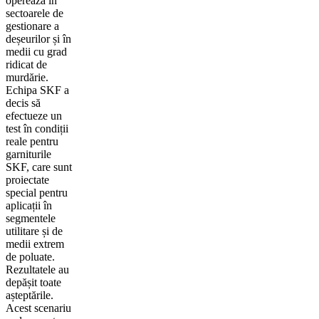
operează în
sectoarele de
gestionare a
deșeurilor și în
medii cu grad
ridicat de
murdărie.
Echipa SKF a
decis să
efectueze un
test în condiții
reale pentru
garniturile
SKF, care sunt
proiectate
special pentru
aplicații în
segmentele
utilitare și de
medii extrem
de poluate.
Rezultatele au
depășit toate
așteptările.
Acest scenariu