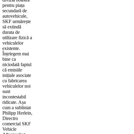
pentru piața
secundară de
autovehicule,
SKF urmărește
să extindă
durata de
utilizare fizică a
vehiculelor
existente.
Înțelegem mai
bine ca
niciodată faptul
că emisiile
inițiale asociate
cu fabricarea
vehiculelor noi
sunt
incontestabil
ridicate. Așa
cum a subliniat
Philipp Herlein,
Directro
comercial SKF
Vehicle