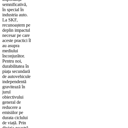
semnificativă,
în special în
industria auto.
La SKF,
recunoaștem pe
deplin impactul
necesar pe care
aceste practici îl
au asupra
mediului
înconjurător.
Pentru noi,
durabilitatea în
piața secundară
de autovehicule
independentă
gravitează în
jurul
obiectivului
general de
reducere a
emisiilor pe
durata ciclului
de viață. Prin
divizia noastră