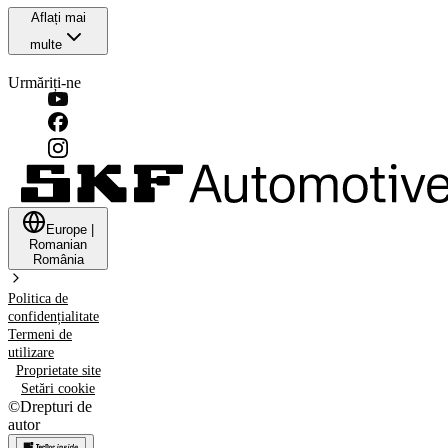
Aflați mai
multe
Urmăriți-ne
Europe
|
Romanian
România
Politica de
confidențialitate
Termeni de
utilizare
Proprietate site
Setări cookie
©
Drepturi de
autor