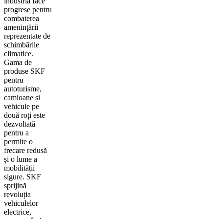
industria face
progrese pentru
combaterea
amenințării
reprezentate de
schimbările
climatice.
Gama de
produse SKF
pentru
autoturisme,
camioane și
vehicule pe
două roți este
dezvoltată
pentru a
permite o
frecare redusă
și o lume a
mobilității
sigure. SKF
sprijină
revoluția
vehiculelor
electrice,