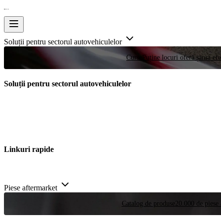
Soluții pentru sectorul autovehiculelor
Curse
Puține locuri oferă șansa efe
Soluții pentru sectorul autovehiculelor
Linkuri rapide
Piese aftermarket
Catalog de produse
20.000 de piese 