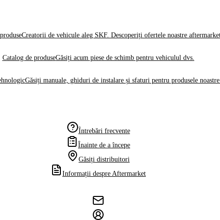
produse
Creatorii de vehicule aleg SKF. Descoperiți ofertele noastre aftermarke
Catalog de produse
Găsiți acum piese de schimb pentru vehiculul dvs.
ehnologic
Găsiți manuale, ghiduri de instalare și sfaturi pentru produsele noastre
Întrebări frecvente
Înainte de a începe
Găsiți distribuitori
Informații despre Aftermarket