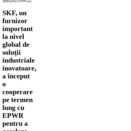
Știri
2023-09-22
SKF, un
furnizor
important
la nivel
global de
soluții
industriale
inovatoare,
a început
o
cooperare
pe termen
lung cu
EPWR
pentru a