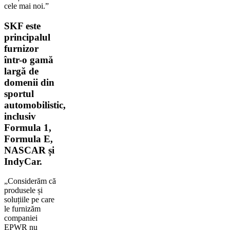
cele mai noi.”
SKF este
principalul
furnizor
într-o gamă
largă de
domenii din
sportul
automobilistic,
inclusiv
Formula 1,
Formula E,
NASCAR și
IndyCar.
„Considerăm că
produsele și
soluțiile pe care
le furnizăm
companiei
EPWR nu