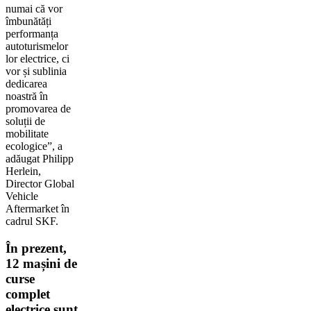
numai că vor
îmbunătăți
performanța
autoturismelor
lor electrice, ci
vor și sublinia
dedicarea
noastră în
promovarea de
soluții de
mobilitate
ecologice”, a
adăugat Philipp
Herlein,
Director Global
Vehicle
Aftermarket în
cadrul SKF.
În prezent,
12 mașini de
curse
complet
electrice sunt