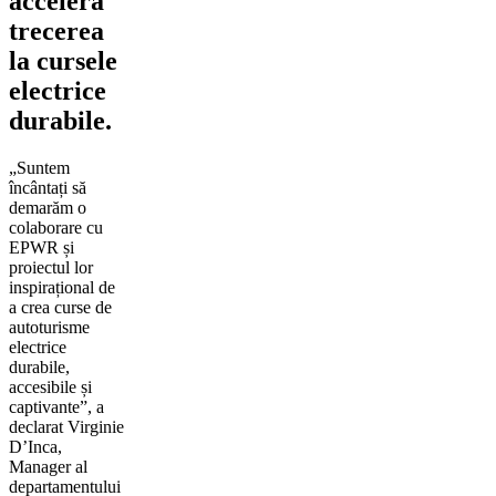
accelera
trecerea
la cursele
electrice
durabile.
„Suntem
încântați să
demarăm o
colaborare cu
EPWR și
proiectul lor
inspirațional de
a crea curse de
autoturisme
electrice
durabile,
accesibile și
captivante”, a
declarat Virginie
D’Inca,
Manager al
departamentului