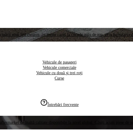
ctuării unui test riguros, cu meste cazul la cursele auto de top, prin furnizarea d
Vehicule de pasageri
Vehicule comerciale
Vehicule cu două și trei roți
Curse
Întrebări frecvente
aftermarket de înaltă calitate disponibile la nivel global. Găsiți acum piese de 