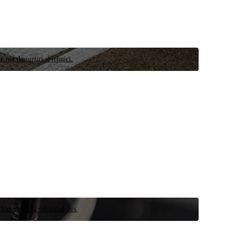
e noi designuri și tehnici.
schimb pentru vehiculul dvs.