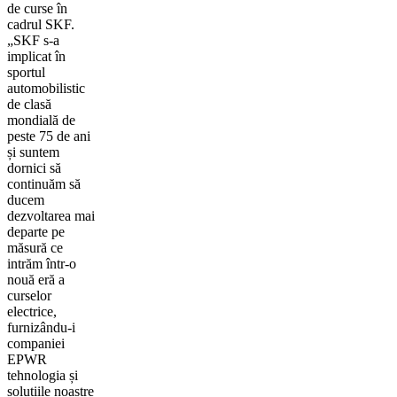
de curse în
cadrul SKF.
„SKF s-a
implicat în
sportul
automobilistic
de clasă
mondială de
peste 75 de ani
și suntem
dornici să
continuăm să
ducem
dezvoltarea mai
departe pe
măsură ce
intrăm într-o
nouă eră a
curselor
electrice,
furnizându-i
companiei
EPWR
tehnologia și
soluțiile noastre