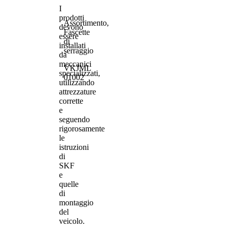
I
prodotti
Assortimento,
devono
Fascette
essere
di
installati
serraggio
da
meccanici
VKJML
specializzati,
01002
utilizzando
attrezzature
corrette
e
seguendo
rigorosamente
le
istruzioni
di
SKF
e
quelle
di
montaggio
del
veicolo.