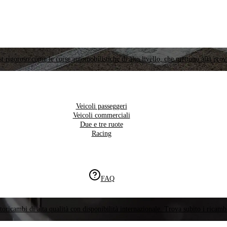
t rigoroso come le corse automobilistiche di alto livello, che mettono alla prov
Veicoli passeggeri
Veicoli commerciali
Due e tre ruote
Racing
FAQ
oricambi di alta qualità con disponibilità internazionale. Trova subito i ricambi