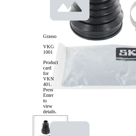
Diametro
73 mm
interno 2
Grasso
VKG
1001
Product
card
for
VKN
401
.
Press
Enter
to
view
details.