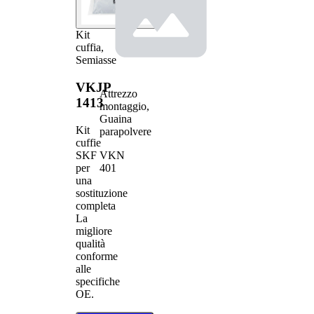
Kit
cuffia,
Semiasse
VKJP
Attrezzo
1413
montaggio,
Guaina
Kit
parapolvere
cuffie
VKN
SKF
401
per
una
sostituzione
completa
La
migliore
qualità
conforme
alle
specifiche
OE.