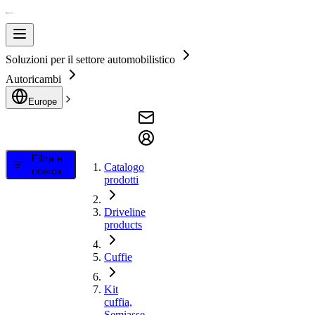
Soluzioni per il settore automobilistico
Autoricambi
Europe
Filtra e
Catalogo
ricerca
prodotti
Driveline
products
Cuffie
Kit
cuffia,
Semiasse