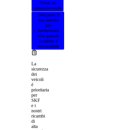
Trova un
concessionario
Seleziona il
tuo veicolo
per
confermare
che questo
prodotto è
compatibile
La
sicurezza
dei
veicoli
è
prioritaria
per
SKF
e i
nostri
ricambi
di
alta