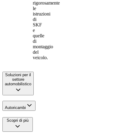
rigorosamente
le
istruzioni
di
SKF
e
quelle
di
montaggio
del
veicolo.
Soluzioni per il
settore
automobilistico
Autoricambi
Scopri di più