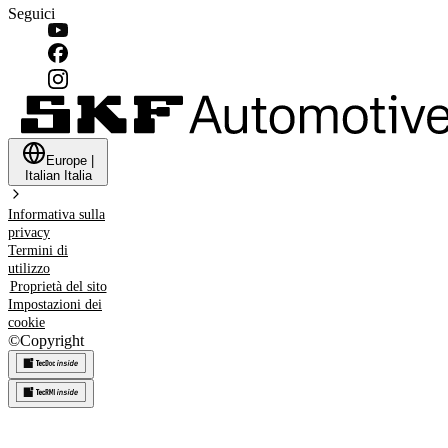
Seguici
Europe
|
Italian
Italia
Informativa sulla
privacy
Termini di
utilizzo
Proprietà del sito
Impostazioni dei
cookie
©
Copyright