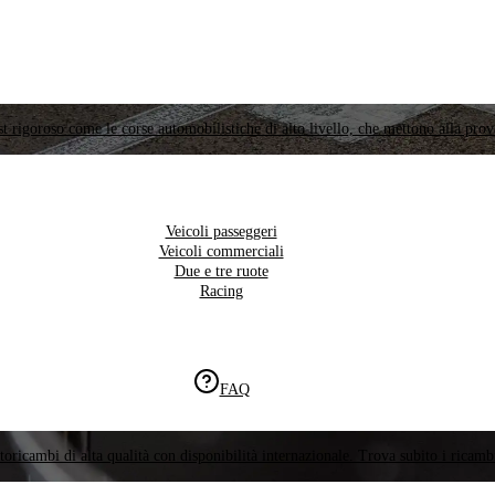
t rigoroso come le corse automobilistiche di alto livello, che mettono alla prov
Veicoli passeggeri
Veicoli commerciali
Due e tre ruote
Racing
FAQ
oricambi di alta qualità con disponibilità internazionale. Trova subito i ricambi