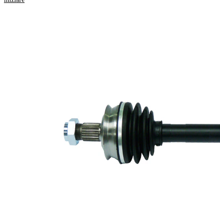
OE
Informazioni sul
prodotto
Proprietà
Valore
Lunghezza
534 mm
Dimensioni
M22x1,5
filettatura
Dentatura
esterna lato
22
ruota
Diametro
fascia
46 mm
elastica
Diametro
giunto lato
72 mm
ruota
Diametro
rullo
29 mm
tripodo