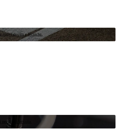
a nuovi design e tecniche.
 per il tuo veicolo.