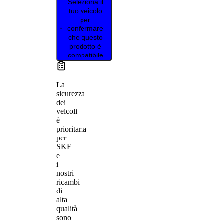
Seleziona il
tuo veicolo
per
confermare
che questo
prodotto è
compatibile
La
sicurezza
dei
veicoli
è
prioritaria
per
SKF
e
i
nostri
ricambi
di
alta
qualità
sono