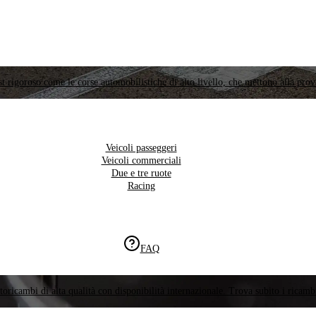
t rigoroso come le corse automobilistiche di alto livello, che mettono alla prov
Veicoli passeggeri
Veicoli commerciali
Due e tre ruote
Racing
FAQ
oricambi di alta qualità con disponibilità internazionale. Trova subito i ricambi