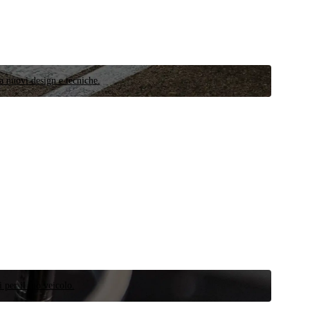
a nuovi design e tecniche.
 per il tuo veicolo.