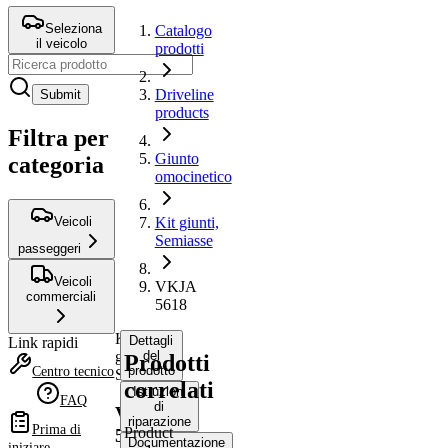
Seleziona
Catalogo
il veicolo
prodotti
Driveline
Submit
products
Filtra per
Giunto
categoria
omocinetico
Veicoli
Kit giunti,
Semiasse
passeggeri
Veicoli
VKJA
commerciali
5618
Kit
Dettagli
Link rapidi
giunti,
del
Prodotti
prodotto
Centro tecnico
Semiasse
correlati
Istruzioni
FAQ
di
VKJA
riparazione
Prima di
Product
5618
Documentazione
iniziare