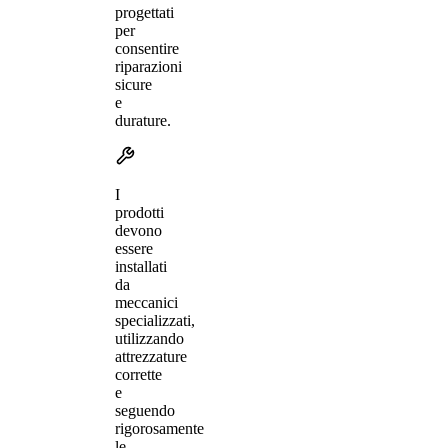
progettati
per
consentire
riparazioni
sicure
e
durature.
I
prodotti
devono
essere
installati
da
meccanici
specializzati,
utilizzando
attrezzature
corrette
e
seguendo
rigorosamente
le