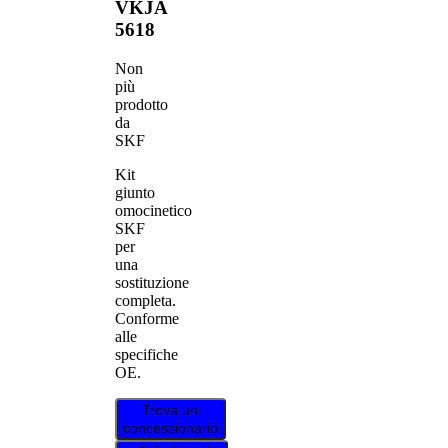
VKJA
5618
Non
più
prodotto
da
SKF
Kit
giunto
omocinetico
SKF
per
una
sostituzione
completa.
Conforme
alle
specifiche
OE.
Trova un
concessionario