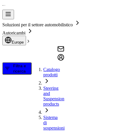
Soluzioni per il settore automobilistico
Autoricambi
Europe
Filtra e
Catalogo
ricerca
prodotti
Steering
and
Suspension
products
Sistema
di
sospensioni