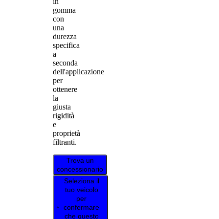
in
gomma
con
una
durezza
specifica
a
seconda
dell'applicazione
per
ottenere
la
giusta
rigidità
e
proprietà
filtranti.
Trova un
concessionario
Seleziona il
tuo veicolo
per
confermare
che questo