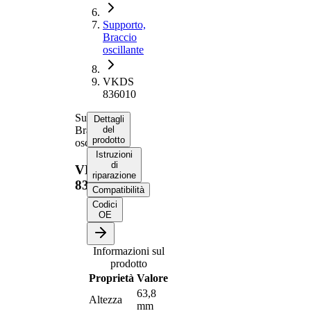
Supporto,
Braccio
oscillante
VKDS
836010
Supporto,
Dettagli
Braccio
del
prodotto
oscillante
Istruzioni
di
VKDS
riparazione
836010
Compatibilità
Codici
OE
Informazioni sul
prodotto
Proprietà
Valore
63,8
Altezza
mm