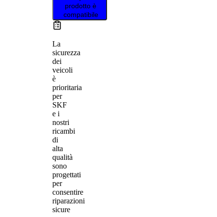
prodotto è
compatibile
La
sicurezza
dei
veicoli
è
prioritaria
per
SKF
e i
nostri
ricambi
di
alta
qualità
sono
progettati
per
consentire
riparazioni
sicure