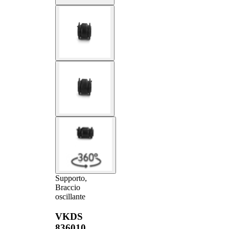
Supporto,
Braccio
oscillante
VKDS
836010