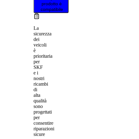
prodotto è
compatibile
La
sicurezza
dei
veicoli
è
prioritaria
per
SKF
e i
nostri
ricambi
di
alta
qualità
sono
progettati
per
consentire
riparazioni
sicure