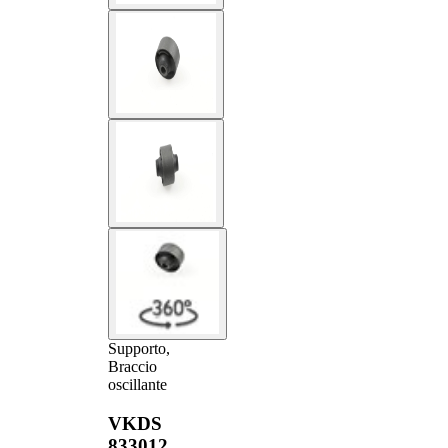
Supporto,
Braccio
oscillante
VKDS
833012