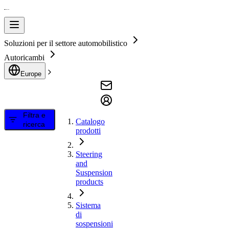
Soluzioni per il settore automobilistico
Autoricambi
Europe
Filtra e
Catalogo
ricerca
prodotti
Steering
and
Suspension
products
Sistema
di
sospensioni