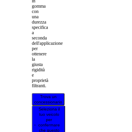
in
gomma
con
una
durezza
specifica
a
seconda
dell'applicazione
per
ottenere
la
giusta
rigidità
e
proprietà
filtranti.
Trova un
concessionario
Seleziona il
tuo veicolo
per
confermare
che questo