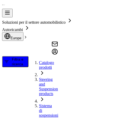
Soluzioni per il settore automobilistico
Autoricambi
Europe
Filtra e
Catalogo
ricerca
prodotti
Steering
and
Suspension
products
Sistema
di
sospensioni