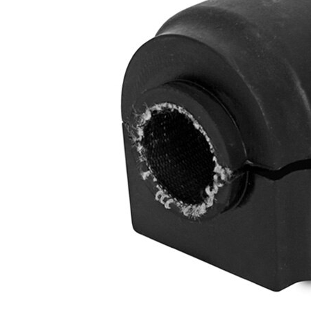
Diametro
21 mm
interno
Diametro
32,5
esterno
mm