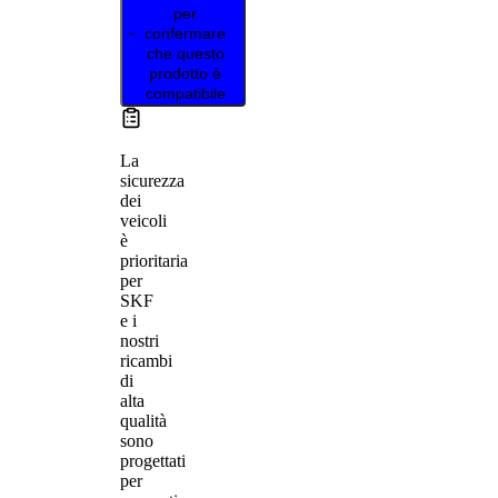
per
confermare
che questo
prodotto è
compatibile
La
sicurezza
dei
veicoli
è
prioritaria
per
SKF
e i
nostri
ricambi
di
alta
qualità
sono
progettati
per