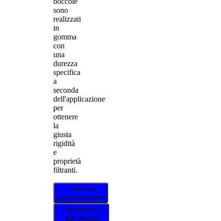
boccole
sono
realizzati
in
gomma
con
una
durezza
specifica
a
seconda
dell'applicazione
per
ottenere
la
giusta
rigidità
e
proprietà
filtranti.
Trova un
concessionario
Seleziona il
tuo veicolo