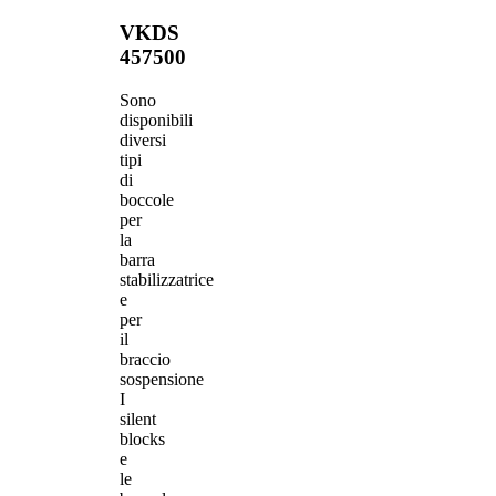
VKDS
457500
Sono
disponibili
diversi
tipi
di
boccole
per
la
barra
stabilizzatrice
e
per
il
braccio
sospensione
I
silent
blocks
e
le