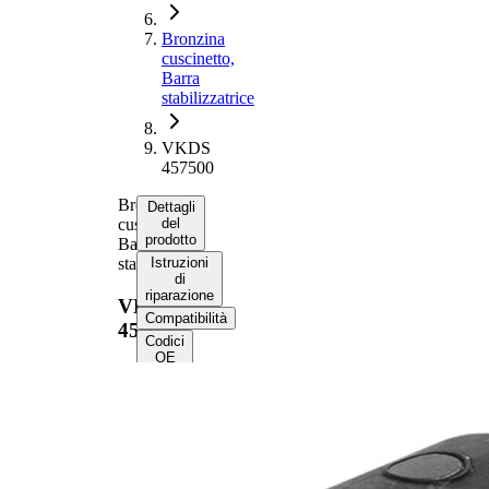
Bronzina
cuscinetto,
Barra
stabilizzatrice
VKDS
457500
Bronzina
Dettagli
cuscinetto,
del
prodotto
Barra
stabilizzatrice
Istruzioni
di
riparazione
VKDS
Compatibilità
457500
Codici
OE
Informazioni sul
prodotto
Proprietà
Valore
Altezza
64 mm