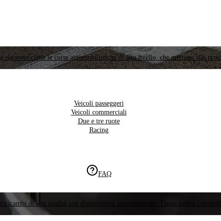
t rigoroso come le corse automobilistiche di alto livello, che mettono alla prov
Veicoli passeggeri
Veicoli commerciali
Due e tre ruote
Racing
FAQ
oricambi di alta qualità con disponibilità internazionale. Trova subito i ricambi