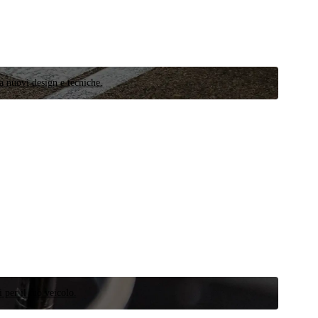
a nuovi design e tecniche.
 per il tuo veicolo.