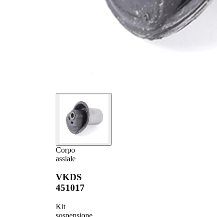
Corpo
assiale
VKDS
451017
Kit
sospensione