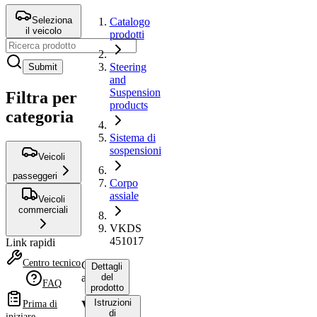
Seleziona
Catalogo
il veicolo
prodotti
Steering
Submit
and
Suspension
Filtra per
products
categoria
Sistema di
sospensioni
Veicoli
passeggeri
Corpo
assiale
Veicoli
commerciali
VKDS
451017
Link rapidi
Centro tecnico
Corpo
Dettagli
assiale
del
FAQ
prodotto
Istruzioni
VKDS
Prima di
di
iniziare