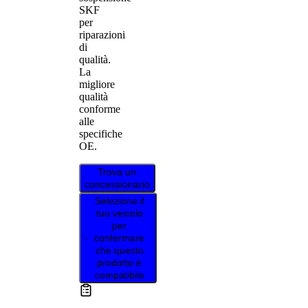
SKF
per
riparazioni
di
qualità.
La
migliore
qualità
conforme
alle
specifiche
OE.
Trova un
concessionario
Seleziona il
tuo veicolo
per
confermare
che questo
prodotto è
compatibile