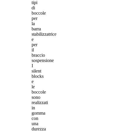
tipi
di
boccole
per
la
barra
stabilizzatrice
e
per
il
braccio
sospensione
I
silent
blocks
e
le
boccole
sono
realizzati
in
gomma
con
una
durezza