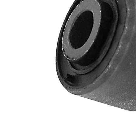
20 mm
interno
Diametro
40 mm
esterno