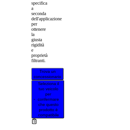
specifica
a
seconda
dell'applicazione
per
ottenere
la
giusta
rigidità
e
proprietà
filtranti.
Trova un
concessionario
Seleziona il
tuo veicolo
per
confermare
che questo
prodotto è
compatibile