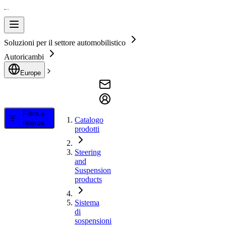
Soluzioni per il settore automobilistico
Autoricambi
Europe
Filtra e
Catalogo
ricerca
prodotti
Steering
and
Suspension
products
Sistema
di
sospensioni