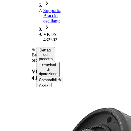
Supporto,
Braccio
oscillante
VKDS
432502
Supporto,
Dettagli
Braccio
del
prodotto
oscillante
Istruzioni
di
VKDS
riparazione
432502
Compatibilità
Codici
OE
Informazioni sul
prodotto
Proprietà
Valore
Altezza
30 mm
Diametro