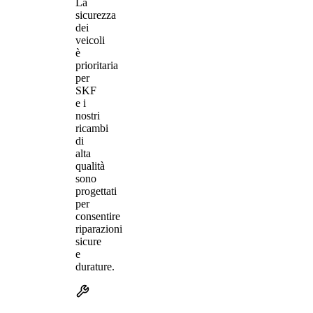
La
sicurezza
dei
veicoli
è
prioritaria
per
SKF
e i
nostri
ricambi
di
alta
qualità
sono
progettati
per
consentire
riparazioni
sicure
e
durature.