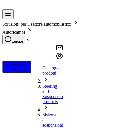
Soluzioni per il settore automobilistico
Autoricambi
Europe
Filtra e
Catalogo
ricerca
prodotti
Steering
and
Suspension
products
Sistema
di
sospensioni