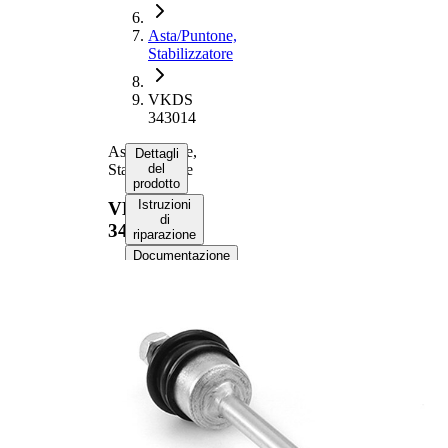
Asta/Puntone,
Stabilizzatore
VKDS
343014
Asta/Puntone,
Dettagli
Stabilizzatore
del
prodotto
Istruzioni
VKDS
di
343014
riparazione
Documentazione
Compatibilità
Codici
OE
Informazioni sul prodotto
Proprietà
Valore
Lunghezza
346 mm
Asta del
Asta/Puntone
pendolo