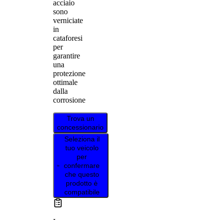
acciaio
sono
verniciate
in
cataforesi
per
garantire
una
protezione
ottimale
dalla
corrosione
Trova un
concessionario
Seleziona il
tuo veicolo
per
confermare
che questo
prodotto è
compatibile