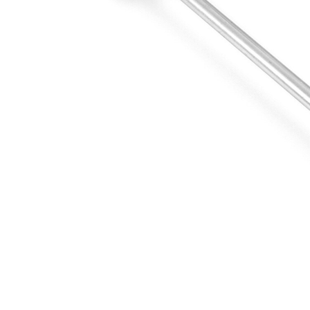
Articolo
con
complementare/Info
grasso
integrativa
sintetico
Dimensioni
M10 x
filettatura 1
1,5