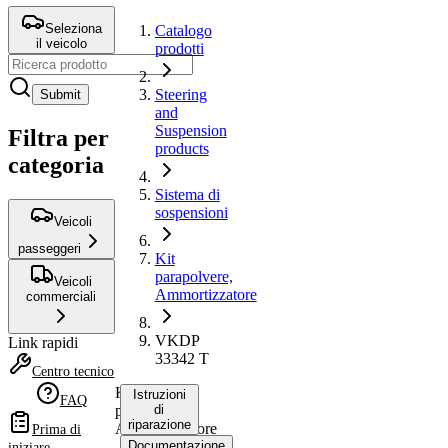
Seleziona
Catalogo
il veicolo
prodotti
Steering
Submit
and
Suspension
Filtra per
products
categoria
Sistema di
sospensioni
Veicoli
passeggeri
Kit
parapolvere,
Veicoli
Ammortizzatore
commerciali
VKDP
Link rapidi
33342 T
Centro tecnico
Kit
Istruzioni
FAQ
parapolvere,
di
riparazione
Ammortizzatore
Prima di
Documentazione
iniziare