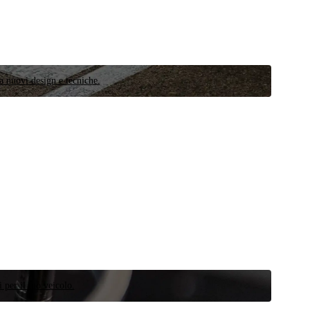
a nuovi design e tecniche.
 per il tuo veicolo.