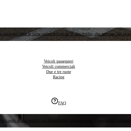
t rigoroso come le corse automobilistiche di alto livello, che mettono alla prov
Veicoli passeggeri
Veicoli commerciali
Due e tre ruote
Racing
FAQ
oricambi di alta qualità con disponibilità internazionale. Trova subito i ricambi