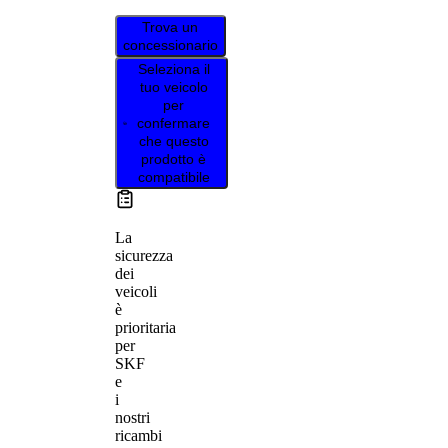
Trova un
concessionario
Seleziona il
tuo veicolo
per
confermare
che questo
prodotto è
compatibile
La
sicurezza
dei
veicoli
è
prioritaria
per
SKF
e
i
nostri
ricambi