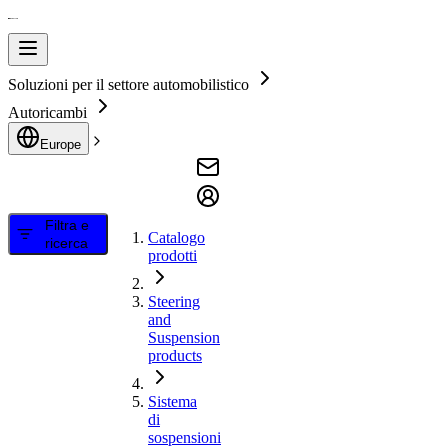
Soluzioni per il settore automobilistico
Autoricambi
Europe
Filtra e
Catalogo
ricerca
prodotti
Steering
and
Suspension
products
Sistema
di
sospensioni