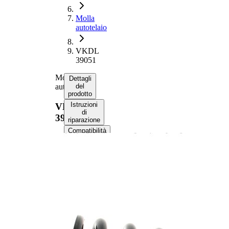
Molla
autotelaio
VKDL
39051
Molla
Dettagli
autotelaio
del
prodotto
Istruzioni
VKDL
di
39051
riparazione
Compatibilità
Codici
OE
Informazioni sul prodotto
Proprietà
Valore
Assale
Lato montaggio
posteriore
Lunghezza
320 mm