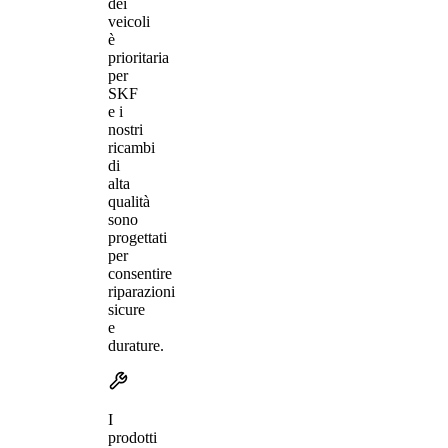
dei
veicoli
è
prioritaria
per
SKF
e i
nostri
ricambi
di
alta
qualità
sono
progettati
per
consentire
riparazioni
sicure
e
durature.
I
prodotti