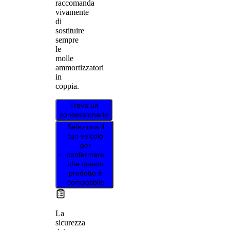
raccomanda
vivamente
di
sostituire
sempre
le
molle
ammortizzatori
in
coppia.
Trova un
concessionario
Seleziona il
tuo veicolo
per
confermare
che questo
prodotto è
compatibile
La
sicurezza