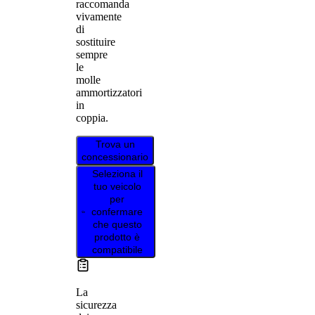
raccomanda
vivamente
di
sostituire
sempre
le
molle
ammortizzatori
in
coppia.
Trova un
concessionario
Seleziona il
tuo veicolo
per
confermare
che questo
prodotto è
compatibile
La
sicurezza