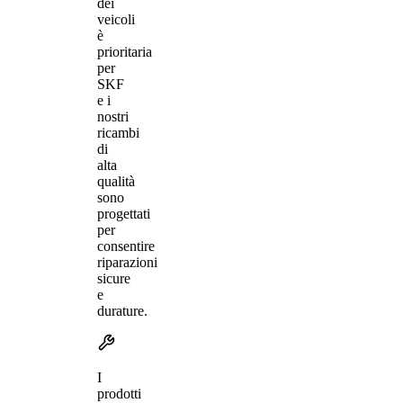
dei
veicoli
è
prioritaria
per
SKF
e i
nostri
ricambi
di
alta
qualità
sono
progettati
per
consentire
riparazioni
sicure
e
durature.
I
prodotti