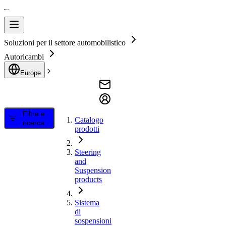
Soluzioni per il settore automobilistico
Autoricambi
Europe
Filtra e
Catalogo
ricerca
prodotti
Steering
and
Suspension
products
Sistema
di
sospensioni