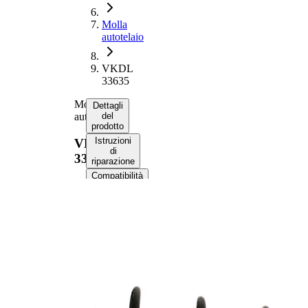
Molla
autotelaio
VKDL
33635
Molla
Dettagli
autotelaio
del
prodotto
Istruzioni
VKDL
di
33635
riparazione
Compatibilità
Codici
OE
Informazioni sul
prodotto
Proprietà
Valore
Lato
Assale
montaggio
anteriore
Lunghezza
455 mm