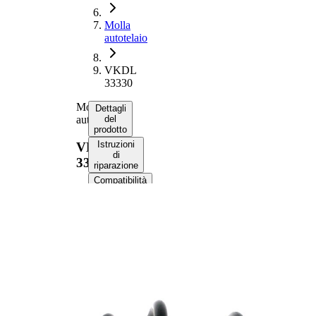
Molla
autotelaio
VKDL
33330
Molla
Dettagli
autotelaio
del
prodotto
Istruzioni
VKDL
di
33330
riparazione
Compatibilità
Codici
OE
Informazioni sul
prodotto
Proprietà
Valore
Lato
Assale
montaggio
anteriore
Lunghezza
296 mm