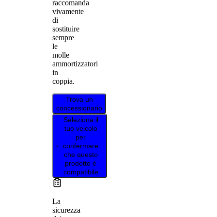
raccomanda
vivamente
di
sostituire
sempre
le
molle
ammortizzatori
in
coppia.
Trova un
concessionario
Seleziona il
tuo veicolo
per
confermare
che questo
prodotto è
compatibile
La
sicurezza