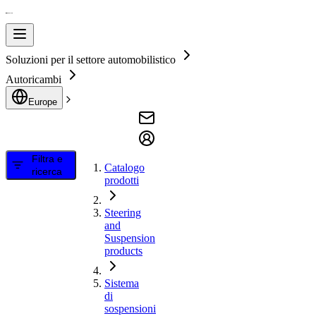
Soluzioni per il settore automobilistico
Autoricambi
Europe
Filtra e
Catalogo
ricerca
prodotti
Steering
and
Suspension
products
Sistema
di
sospensioni