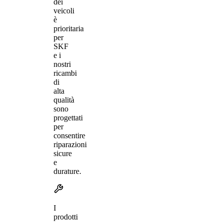
dei
veicoli
è
prioritaria
per
SKF
e i
nostri
ricambi
di
alta
qualità
sono
progettati
per
consentire
riparazioni
sicure
e
durature.
I
prodotti