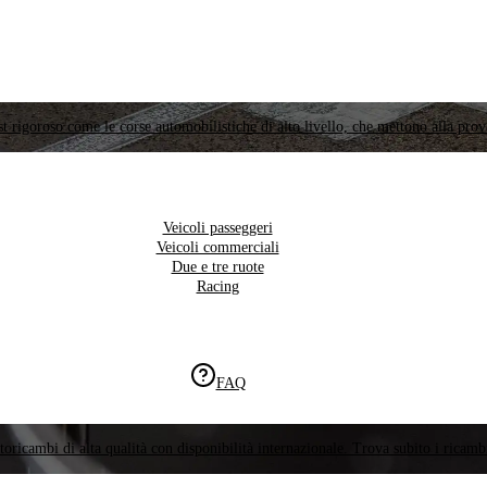
t rigoroso come le corse automobilistiche di alto livello, che mettono alla prov
Veicoli passeggeri
Veicoli commerciali
Due e tre ruote
Racing
FAQ
oricambi di alta qualità con disponibilità internazionale. Trova subito i ricambi