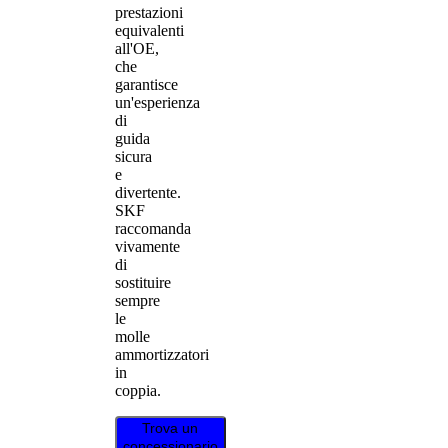
prestazioni
equivalenti
all'OE,
che
garantisce
un'esperienza
di
guida
sicura
e
divertente.
SKF
raccomanda
vivamente
di
sostituire
sempre
le
molle
ammortizzatori
in
coppia.
Trova un
concessionario