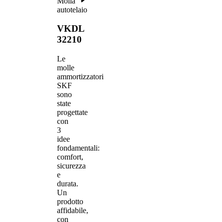
Molla
autotelaio
VKDL
32210
Le
molle
ammortizzatori
SKF
sono
state
progettate
con
3
idee
fondamentali:
comfort,
sicurezza
e
durata.
Un
prodotto
affidabile,
con