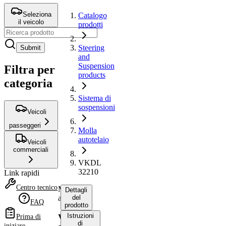
Seleziona
Catalogo
il veicolo
prodotti
Steering
Submit
and
Suspension
Filtra per
products
categoria
Sistema di
sospensioni
Veicoli
passeggeri
Molla
autotelaio
Veicoli
commerciali
VKDL
32210
Link rapidi
Centro tecnico
Molla
Dettagli
autotelaio
del
FAQ
prodotto
Istruzioni
VKDL
Prima di
di
iniziare