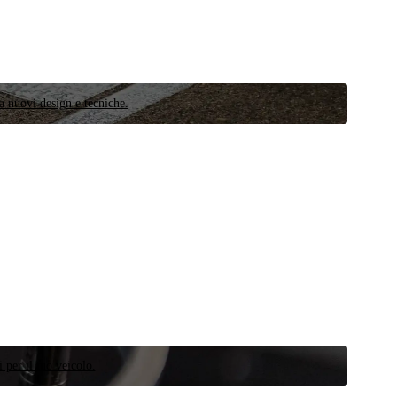
a nuovi design e tecniche.
 per il tuo veicolo.