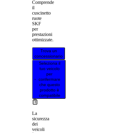
Comprende
il
cuscinetto
ruote
SKF
per
prestazioni
ottimizzate.
Trova un
concessionario
Seleziona il
tuo veicolo
per
confermare
che questo
prodotto è
compatibile
La
sicurezza
dei
veicoli