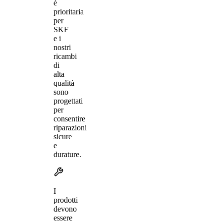
è
prioritaria
per
SKF
e i
nostri
ricambi
di
alta
qualità
sono
progettati
per
consentire
riparazioni
sicure
e
durature.
I
prodotti
devono
essere