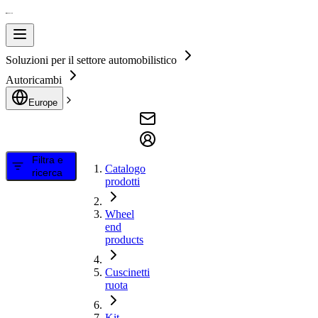
Soluzioni per il settore automobilistico
Autoricambi
Europe
Filtra e
Catalogo
ricerca
prodotti
Wheel
end
products
Cuscinetti
ruota
Kit