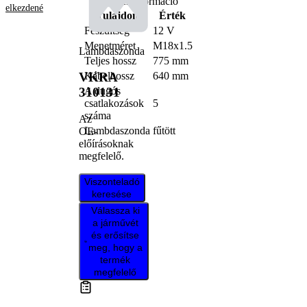
Termékinformáció
elkezdené
Tulajdon
Érték
Feszültség
12 V
Menetméret
M18x1.5
Lambdaszonda
Teljes hossz
775 mm
Kábelhossz
640 mm
VKRA
A dugós
310131
csatlakozások
5
száma
Az
Lambdaszonda
fűtött
OE-
előírásoknak
megfelelő.
Viszonteladó
keresése
Válassza ki
a járművét
és erősítse
meg, hogy a
termék
megfelelő