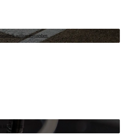
vonalbeli autóversenyzésben.
 a járművéhez