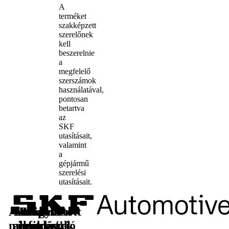
A
terméket
szakképzett
szerelőnek
kell
beszerelnie
a
megfelelő
szerszámok
használatával,
pontosan
betartva
az
SKF
utasításait,
valamint
a
gépjármű
szerelési
utasításait.
Autóipari
Utángyártott
További
Kövessen
megoldások
alkatrészek
információ
minket!