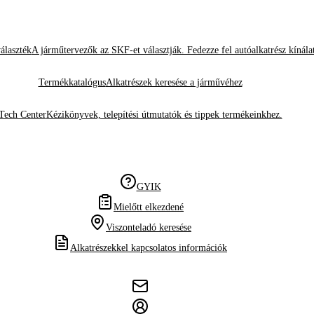
álaszték
A járműtervezők az SKF-et választják. Fedezze fel autóalkatrész kínála
Termékkatalógus
Alkatrészek keresése a járművéhez
Tech Center
Kézikönyvek, telepítési útmutatók és tippek termékeinkhez.
GYIK
Mielőtt elkezdené
Viszonteladó keresése
Alkatrészekkel kapcsolatos információk