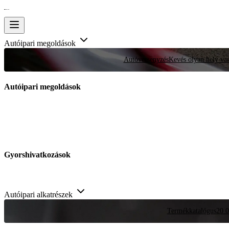
Autóipari megoldások
Autóversenyzés
Kevés olyan hely van
Autóipari megoldások
Gyorshivatkozások
Autóipari alkatrészek
Termékkatalógus
20 0