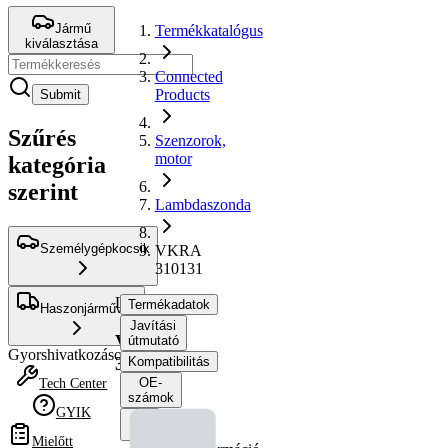
Jármű
Termékkatalógus
kiválasztása
Connected
Products
Submit
Szűrés
Szenzorok,
motor
kategória
szerint
Lambdaszonda
Személygépkocsik
VKRA
310131
Lambdaszonda
Termékadatok
Haszonjárművek
Javítási
VKRA
útmutató
Gyorshivatkozások
310131
Kompatibilitás
OE-
Tech Center
számok
GYIK
Mielőtt