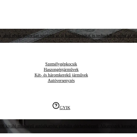
, ahol olyan szigorúan tesztelik az új konstrukciókat és technikákat, mint az él
Személygépkocsik
Haszongépjárművek
Két- és háromkerekű járművek
Autóversenyzés
GYIK
00 kiváló minőségű autóalkatrész globális elérhetőséggel. Alkatrészek keresése