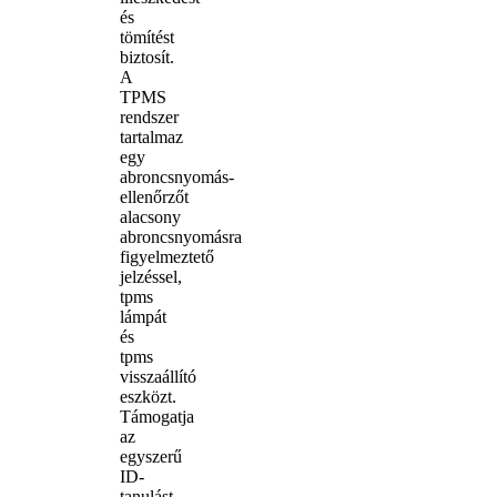
és
tömítést
biztosít.
A
TPMS
rendszer
tartalmaz
egy
abroncsnyomás-
ellenőrzőt
alacsony
abroncsnyomásra
figyelmeztető
jelzéssel,
tpms
lámpát
és
tpms
visszaállító
eszközt.
Támogatja
az
egyszerű
ID-
tanulást