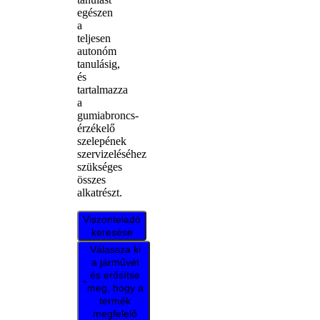
egészen
a
teljesen
autonóm
tanulásig,
és
tartalmazza
a
gumiabroncs-
érzékelő
szelepének
szervizeléséhez
szükséges
összes
alkatrészt.
Viszonteladó
keresése
Válassza ki
a járművét
és erősítse
meg, hogy a
termék
megfelelő