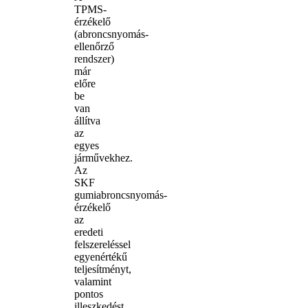
TPMS-
érzékelő
(abroncsnyomás-
ellenőrző
rendszer)
már
előre
be
van
állítva
az
egyes
járművekhez.
Az
SKF
gumiabroncsnyomás-
érzékelő
az
eredeti
felszereléssel
egyenértékű
teljesítményt,
valamint
pontos
illeszkedést