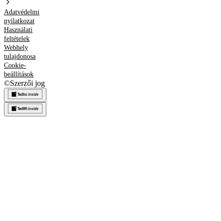
Adatvédelmi
nyilatkozat
Használati
feltételek
Webhely
tulajdonosa
Cookie-
beállítások
©
Szerzői jog