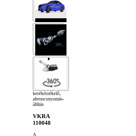
kerékérzékelő,
abroncsnyomás-
állítás
VKRA
110048
A