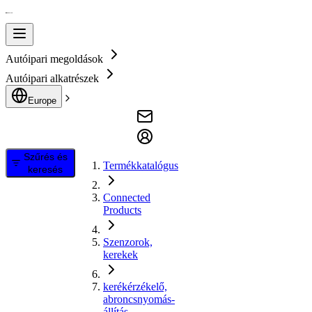
Autóipari megoldások
Autóipari alkatrészek
Europe
Szűrés és
Termékkatalógus
keresés
Connected
Products
Szenzorok,
kerekek
kerékérzékelő,
abroncsnyomás-
állítás