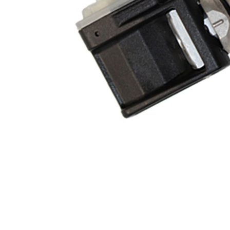
250 km/h
legnagyobb sebesség
Frekvenciatartomány
433 MHz
Szelepszín
fekete
Szelepszín
ezüst