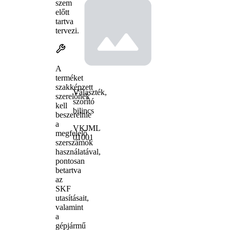
szem
előtt
tartva
tervezi.
A
terméket
szakképzett
Választék,
szerelőnek
szorító
kell
bilincs
beszerelnie
a
VKJML
megfelelő
01001
szerszámok
használatával,
pontosan
betartva
az
SKF
utasításait,
valamint
a
gépjármű