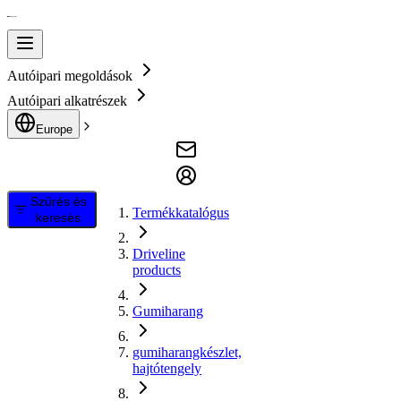
Autóipari megoldások
Autóipari alkatrészek
Europe
Szűrés és
Termékkatalógus
keresés
Driveline
products
Gumiharang
gumiharangkészlet,
hajtótengely