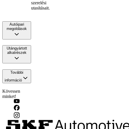
szerelési
utasításait.
Autóipari
megoldások
Utángyártott
alkatrészek
További
információ
Kövessen
minket!