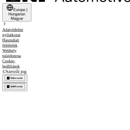
Europe
|
Hungarian
Magyar
Adatvédelmi
nyilatkozat
Használati
feltételek
Webhely
tulajdonosa
Cookie-
beállítások
©
Szerzői jog