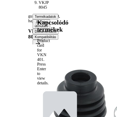
VKJP
8045
gumiharangkészlet,
Termékadatok
hajtótengely
Kapcsolódó
Javítási
útmutató
termékek
VKJP
Dokumentáció
8045
Kompatibilitás
Product
card
for
Termékinformáció
VKN
Tulajdon
Érték
401
.
82
Press
Magasság
mm
Enter
Belső
30
to
átmérő 1
mm
view
Belső
73
details.
átmérő 2
mm