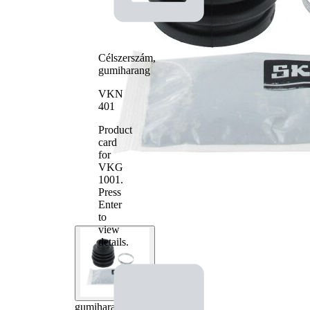
Célszerszám,
gumiharang
VKN
401
Product
card
for
VKG
1001
.
Press
Enter
to
view
details.
gumiharangkészlet,