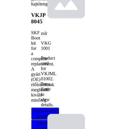
hajtótengely
VKJP
8045
SKF
zsír
Boot
VKG
kit
1001
for
a
Product
complete
card
replacement.
for
A
VKJML
gyári
01002
.
(OE)
Press
előírásoknak
Enter
megfelelő
to
kiváló
view
minőség.
details.
Viszonteladó
keresése
Válassza ki
a járművét