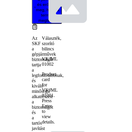
és erősítse
meg, hogy a
termék
megfelelő
Választék,
Az
szorító
SKF
bilincs
a
gépjárművek
VKJML
biztonságát
01002
tartja
a
Product
legfontosabbnak,
card
és
for
kiváló
VKJML
minőségű
01001
.
alkatrészeit
Press
a
Enter
biztonságot
to
és
view
a
details.
tartós
javítást