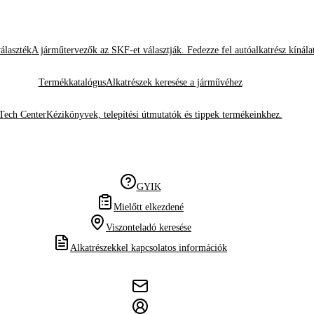
álaszték
A járműtervezők az SKF-et választják. Fedezze fel autóalkatrész kínála
Termékkatalógus
Alkatrészek keresése a járművéhez
Tech Center
Kézikönyvek, telepítési útmutatók és tippek termékeinkhez.
GYIK
Mielőtt elkezdené
Viszonteladó keresése
Alkatrészekkel kapcsolatos információk