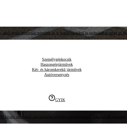
, ahol olyan szigorúan tesztelik az új konstrukciókat és technikákat, mint az él
Személygépkocsik
Haszongépjárművek
Két- és háromkerekű járművek
Autóversenyzés
GYIK
00 kiváló minőségű autóalkatrész globális elérhetőséggel. Alkatrészek keresése