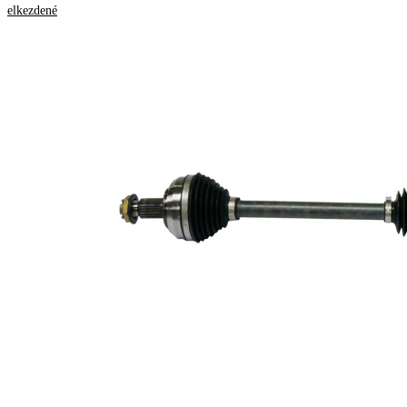
Tulajdon
Érték
elkezdené
Hossz
890 mm
Menetméret
M20x1,5
Külső fogazás,
23
kerék oldala
Külső fogazás
differenciál
26
oldala
Tömítőgyűrű-
49 mm
átmérő
Hossz 2
261 mm
Kiegészítő
cikk/kiegészítő
csapággyal
info 2
Új alkatrész
Csukló átmérő
75,4 mm
kerék oldalon
Csukló átmérő
65 mm
váltó oldalon