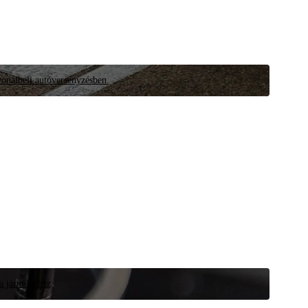
vonalbeli autóversenyzésben.
 a járművéhez