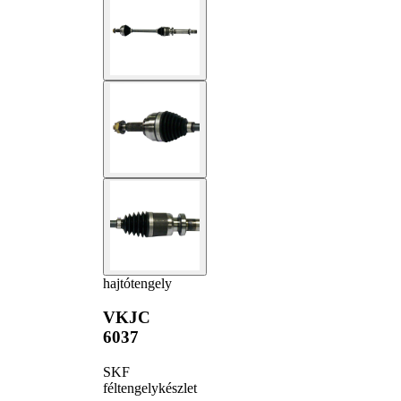
hajtótengely
VKJC
6037
SKF
féltengelykészlet