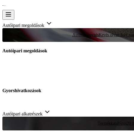
Autóipari megoldások
Autóversenyzés
Kevés olyan hely van
Autóipari megoldások
Gyorshivatkozások
Autóipari alkatrészek
Termékkatalógus
20 0