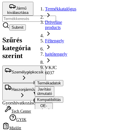
Jármű
Termékkatalógus
kiválasztása
Driveline
products
Submit
Szűrés
Féltengely
kategória
hajtótengely
szerint
VKJC
Személygépkocsik
6037
hajtótengely
Termékadatok
Javítási
Haszonjárművek
VKJC
útmutató
6037
Kompatibilitás
Gyorshivatkozások
OE-
számok
Tech Center
GYIK
Termékinformáció
Mielőtt