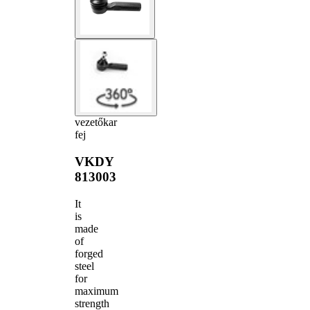
vezetőkar
fej
VKDY
813003
It
is
made
of
forged
steel
for
maximum
strength