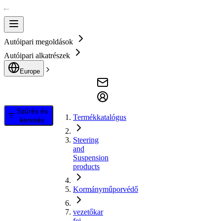
Autóipari megoldások
Autóipari alkatrészek
Europe
Szűrés és
Termékkatalógus
keresés
Steering
and
Suspension
products
Kormányműporvédő
vezetőkar
fej