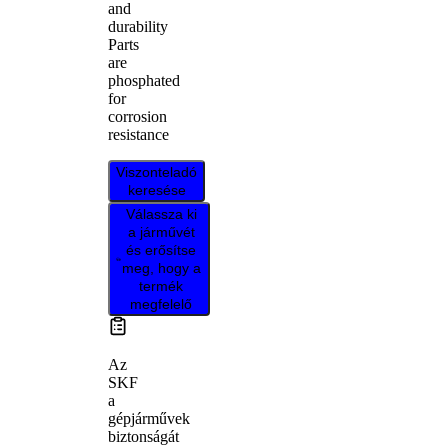
and
durability
Parts
are
phosphated
for
corrosion
resistance
Viszonteladó
keresése
Válassza ki
a járművét
és erősítse
meg, hogy a
termék
megfelelő
Az
SKF
a
gépjárművek
biztonságát