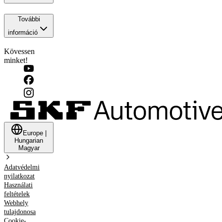
További
információ
Kövessen
minket!
Europe
|
Hungarian
Magyar
Adatvédelmi
nyilatkozat
Használati
feltételek
Webhely
tulajdonosa
Cookie-