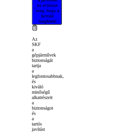
és erősítse
meg, hogy a
termék
megfelelő
Az
SKF
a
gépjárművek
biztonságát
tartja
a
legfontosabbnak,
és
kiváló
minőségű
alkatrészeit
a
biztonságot
és
a
tartós
javítást