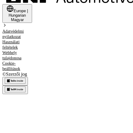
Europe
|
Hungarian
Magyar
Adatvédelmi
nyilatkozat
Használati
feltételek
Webhely
tulajdonosa
Cookie-
beállítások
©
Szerzői jog