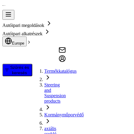
Autóipari megoldások
Autóipari alkatrészek
Europe
Szűrés és
Termékkatalógus
keresés
Steering
and
Suspension
products
Kormányműporvédő
axiális
csukló,