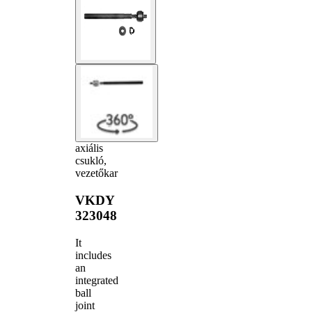
axiális
csukló,
vezetőkar
VKDY
323048
It
includes
an
integrated
ball
joint