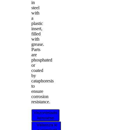
in
steel
with
a
plastic
insert,
filled
with
grease.
Parts
are
phosphated
or
coated
by
cataphoresis
to
ensure
corrosion
resistance.
Viszonteladó
keresése
Válassza ki
a járművét