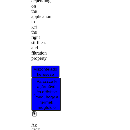
depending
on
the
application
to
get
the
right
stiffness
and
filtration
property.
Viszonteladó
keresése
Válassza ki
a járművét
és erősítse
meg, hogy a
termék
megfelelő
Az