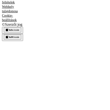
feltételek
Webhely
tulajdonosa
Cookie-
beállítások
©
Szerzői jog