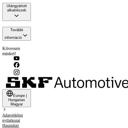
Utángyártott
alkatrészek
További
információ
Kövessen
minket!
Europe
|
Hungarian
Magyar
Adatvédelmi
nyilatkozat
Használati