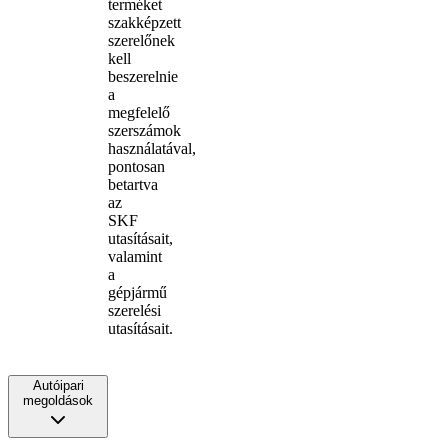
terméket
szakképzett
szerelőnek
kell
beszerelnie
a
megfelelő
szerszámok
használatával,
pontosan
betartva
az
SKF
utasításait,
valamint
a
gépjármű
szerelési
utasításait.
Autóipari
megoldások