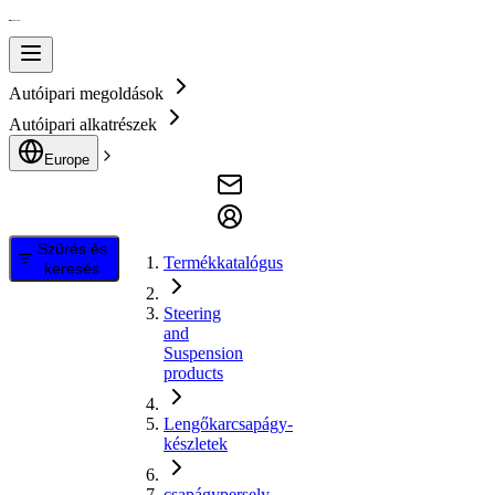
Autóipari megoldások
Autóipari alkatrészek
Europe
Szűrés és
Termékkatalógus
keresés
Steering
and
Suspension
products
Lengőkarcsapágy-
készletek
csapágypersely,