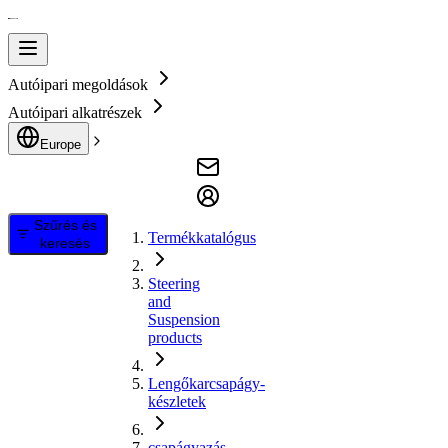
Autóipari megoldások
Autóipari alkatrészek
Europe
Szűrés és
Termékkatalógus
keresés
Steering
and
Suspension
products
Lengőkarcsapágy-
készletek
csapágyazás,