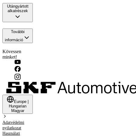
Utángyártott
alkatrészek
További
információ
Kövessen
minket!
Europe
|
Hungarian
Magyar
Adatvédelmi
nyilatkozat
Használati