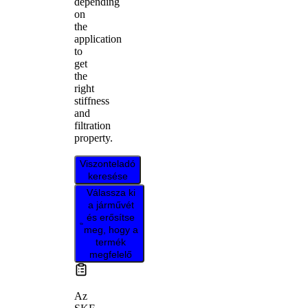
depending
on
the
application
to
get
the
right
stiffness
and
filtration
property.
Viszonteladó
keresése
Válassza ki
a járművét
és erősítse
meg, hogy a
termék
megfelelő
Az