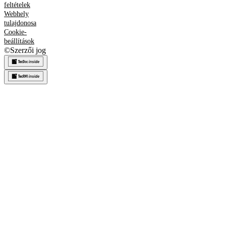
feltételek
Webhely
tulajdonosa
Cookie-
beállítások
©
Szerzői jog