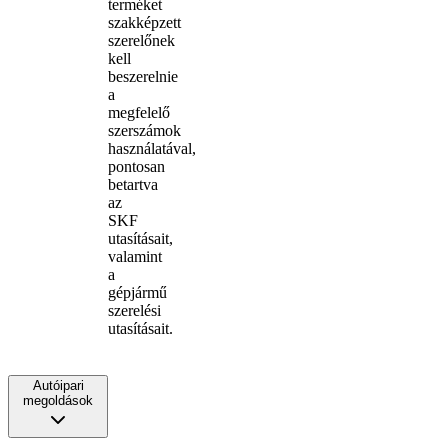
terméket
szakképzett
szerelőnek
kell
beszerelnie
a
megfelelő
szerszámok
használatával,
pontosan
betartva
az
SKF
utasításait,
valamint
a
gépjármű
szerelési
utasításait.
Autóipari
megoldások