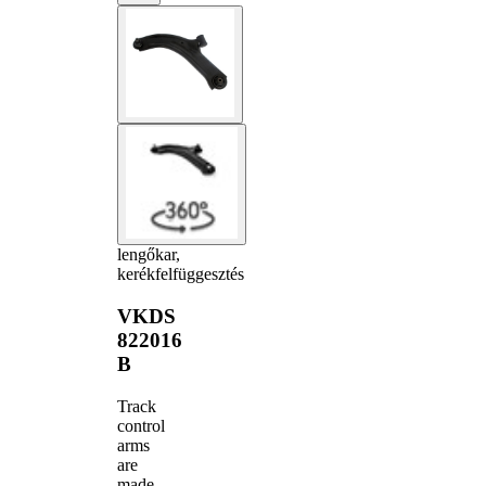
lengőkar,
kerékfelfüggesztés
VKDS
822016
B
Track
control
arms
are
made