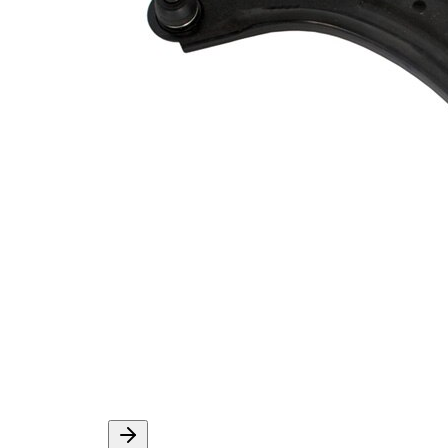
info 2
Páros
VKDS 822017 B
cikkszám