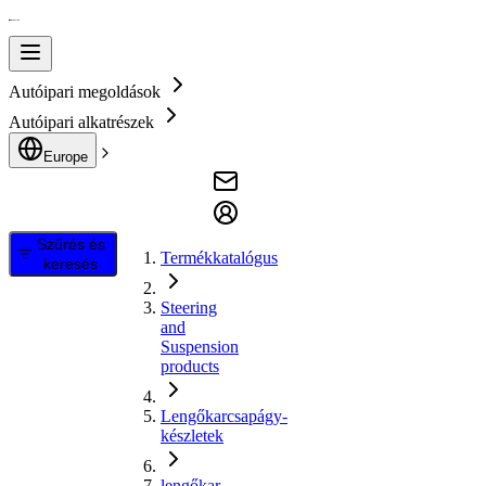
Autóipari megoldások
Autóipari alkatrészek
Europe
Szűrés és
Termékkatalógus
keresés
Steering
and
Suspension
products
Lengőkarcsapágy-
készletek
lengőkar,