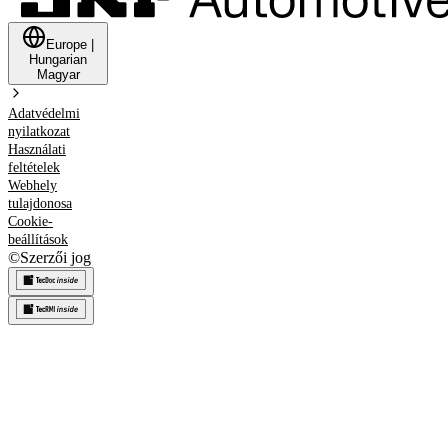
Europe
|
Hungarian
Magyar
Adatvédelmi
nyilatkozat
Használati
feltételek
Webhely
tulajdonosa
Cookie-
beállítások
©
Szerzői jog