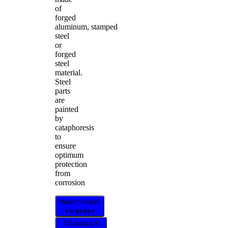
of
forged
aluminum, stamped
steel
or
forged
steel
material.
Steel
parts
are
painted
by
cataphoresis
to
ensure
optimum
protection
from
corrosion
Viszonteladó
keresése
Válassza ki