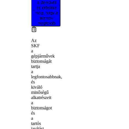
a járművét
és erősítse
meg, hogy a
termék
megfelelő
Az
SKF
a
gépjárművek
biztonságát
tartja
a
legfontosabbnak,
és
kiváló
minőségű
alkatrészeit
a
biztonságot
és
a
tartós
javítást