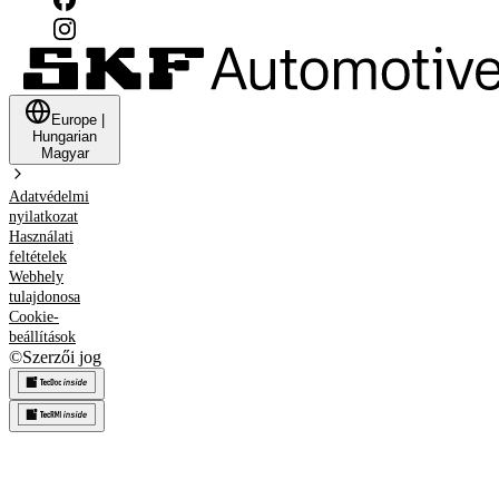
Europe
|
Hungarian
Magyar
Adatvédelmi
nyilatkozat
Használati
feltételek
Webhely
tulajdonosa
Cookie-
beállítások
©
Szerzői jog