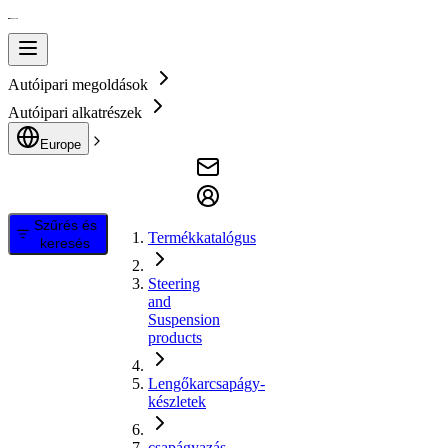
Autóipari megoldások
Autóipari alkatrészek
Europe
Szűrés és
Termékkatalógus
keresés
Steering
and
Suspension
products
Lengőkarcsapágy-
készletek
csapágyazás,