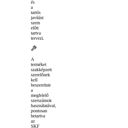
és
a
tartós
javítást
szem
előtt
tartva
tervezi.
A
terméket
szakképzett
szerelőnek
kell
beszerelnie
a
megfelelő
szerszámok
használatával,
pontosan
betartva
az
SKF