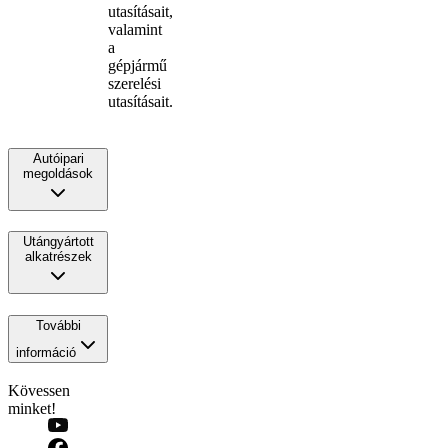
utasításait,
valamint
a
gépjármű
szerelési
utasításait.
Autóipari
megoldások
Utángyártott
alkatrészek
További
információ
Kövessen
minket!