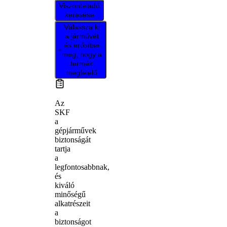
Viszonteladó
keresése
Válassza ki
a járművét
és erősítse
meg, hogy a
termék
megfelelő
Az
SKF
a
gépjárművek
biztonságát
tartja
a
legfontosabbnak,
és
kiváló
minőségű
alkatrészeit
a
biztonságot