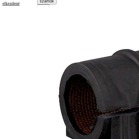
számok
elkezdené
Termékinformáció
Tulajdon
Érték
65
Hossz
mm
50
Magasság
mm
Belső
33,2
átmérő
mm