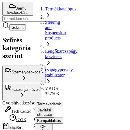
Jármű
Termékkatalógus
kiválasztása
Steering
and
Submit
Suspension
products
Szűrés
kategória
Lengőkarcsapágy-
szerint
készletek
csapágypersely,
Személygépkocsik
stabilizátor
VKDS
Haszonjárművek
357503
Gyorshivatkozások
csapágypersely,
Termékadatok
stabilizátor
Javítási
Tech Center
útmutató
VKDS
GYIK
Kompatibilitás
357503
OE-
Mielőtt