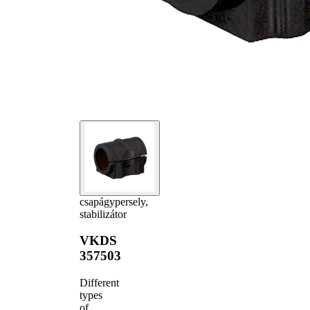
csapágypersely,
stabilizátor
VKDS
357503
Different
types
of