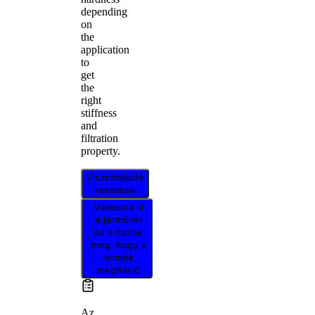
depending
on
the
application
to
get
the
right
stiffness
and
filtration
property.
Viszonteladó
keresése
Válassza ki
a járművét
és erősítse
meg, hogy a
termék
megfelelő
Az