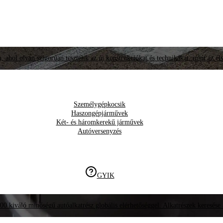
, ahol olyan szigorúan tesztelik az új konstrukciókat és technikákat, mint az él
Személygépkocsik
Haszongépjárművek
Két- és háromkerekű járművek
Autóversenyzés
GYIK
00 kiváló minőségű autóalkatrész globális elérhetőséggel. Alkatrészek keresése