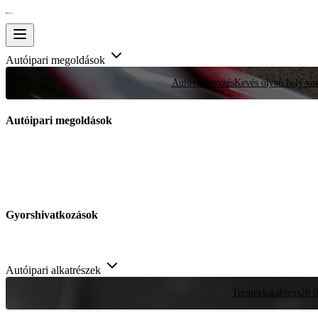
Autóipari megoldások
Autóversenyzés
Kevés olyan hely van
Autóipari megoldások
Gyorshivatkozások
Autóipari alkatrészek
Termékkatalógus
20 0