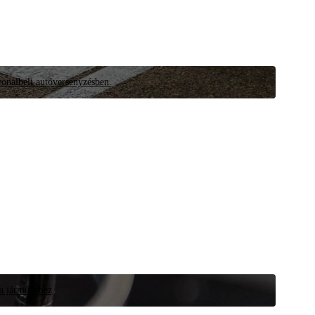
vonalbeli autóversenyzésben.
 a járművéhez