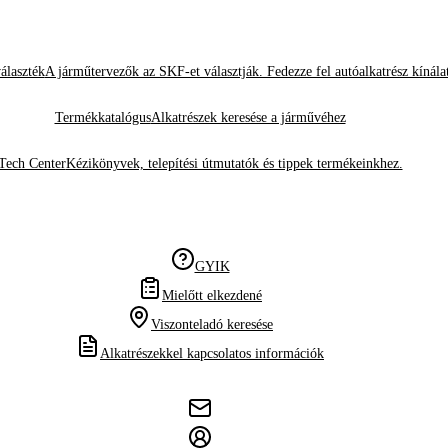
álaszték
A járműtervezők az SKF-et választják. Fedezze fel autóalkatrész kínála
Termékkatalógus
Alkatrészek keresése a járművéhez
Tech Center
Kézikönyvek, telepítési útmutatók és tippek termékeinkhez.
GYIK
Mielőtt elkezdené
Viszonteladó keresése
Alkatrészekkel kapcsolatos információk