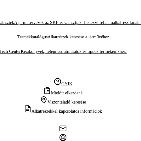
álaszték
A járműtervezők az SKF-et választják. Fedezze fel autóalkatrész kínála
Termékkatalógus
Alkatrészek keresése a járművéhez
Tech Center
Kézikönyvek, telepítési útmutatók és tippek termékeinkhez.
GYIK
Mielőtt elkezdené
Viszonteladó keresése
Alkatrészekkel kapcsolatos információk