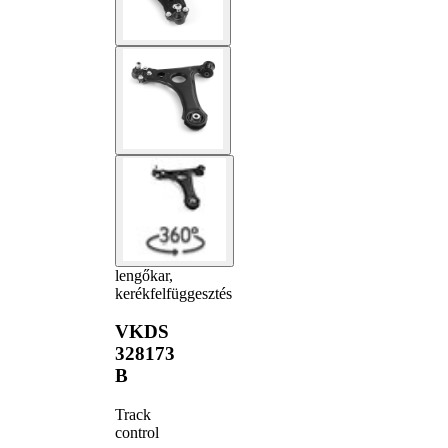
lengőkar,
kerékfelfüggesztés
VKDS
328173
B
Track
control