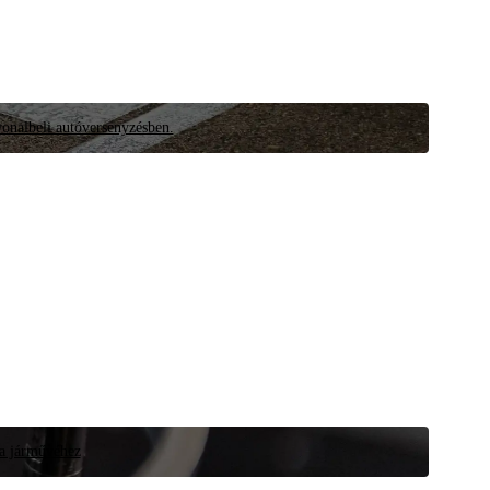
vonalbeli autóversenyzésben.
 a járművéhez