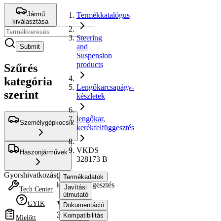
Jármű
Termékkatalógus
kiválasztása
Steering
and
Submit
Suspension
products
Szűrés
kategória
Lengőkarcsapágy-
szerint
készletek
lengőkar,
Személygépkocsik
kerékfelfüggesztés
VKDS
Haszonjárművek
328173 B
Gyorshivatkozások
lengőkar,
Termékadatok
kerékfelfüggesztés
Javítási
Tech Center
útmutató
VKDS
GYIK
Dokumentáció
328173
Kompatibilitás
Mielőtt