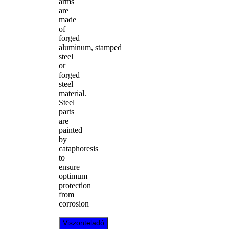
arms
are
made
of
forged
aluminum, stamped
steel
or
forged
steel
material.
Steel
parts
are
painted
by
cataphoresis
to
ensure
optimum
protection
from
corrosion
Viszonteladó