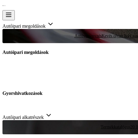
Autóipari megoldások
Autóversenyzés
Kevés olyan hely van
Autóipari megoldások
Gyorshivatkozások
Autóipari alkatrészek
Termékkatalógus
20 0