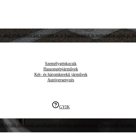
, ahol olyan szigorúan tesztelik az új konstrukciókat és technikákat, mint az él
Személygépkocsik
Haszongépjárművek
Két- és háromkerekű járművek
Autóversenyzés
GYIK
00 kiváló minőségű autóalkatrész globális elérhetőséggel. Alkatrészek keresése