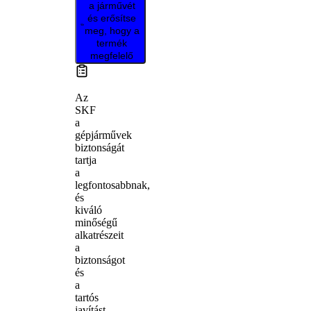
a járművét
és erősítse
meg, hogy a
termék
megfelelő
Az
SKF
a
gépjárművek
biztonságát
tartja
a
legfontosabbnak,
és
kiváló
minőségű
alkatrészeit
a
biztonságot
és
a
tartós
javítást