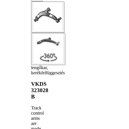
lengőkar,
kerékfelfüggesztés
VKDS
323028
B
Track
control
arms
are
made