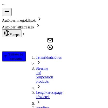
Autóipari megoldások
Autóipari alkatrészek
Europe
Szűrés és
Termékkatalógus
keresés
Steering
and
Suspension
products
Lengőkarcsapágy-
készletek
lengőkar,