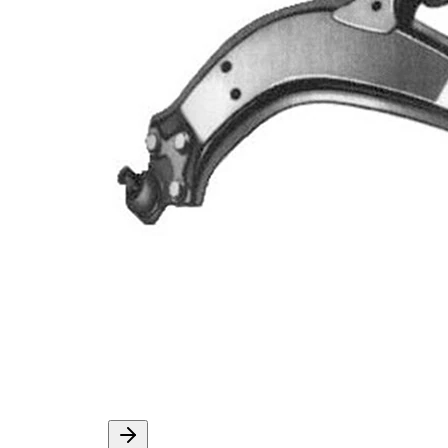
cikk/kiegészítő
tartó-/vezetőcsuklóval
info 2
Páros
VKDS 323029 B
cikkszám