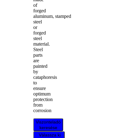
of
forged
aluminum, stamped
steel
or
forged
steel
material.
Steel
parts
are
painted
by
cataphoresis
to
ensure
optimum
protection
from
corrosion
Viszonteladó
keresése
Válassza ki