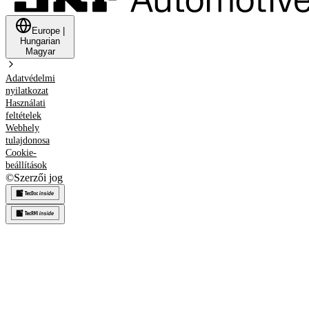
Europe
|
Hungarian
Magyar
Adatvédelmi
nyilatkozat
Használati
feltételek
Webhely
tulajdonosa
Cookie-
beállítások
©
Szerzői jog