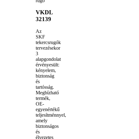
rugó
VKDL
32139
Az
SKF
tekercsrugók
tervezésekor
3
alapgondolat
érvényesült:
kényelem,
biztonság
és
tartósság.
Megbízható
termék,
OE-
egyenértékű
teljesítménnyel,
amely
biztonságos
és
élvezetes