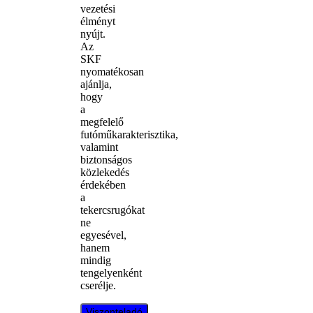
vezetési
élményt
nyújt.
Az
SKF
nyomatékosan
ajánlja,
hogy
a
megfelelő
futóműkarakterisztika,
valamint
biztonságos
közlekedés
érdekében
a
tekercsrugókat
ne
egyesével,
hanem
mindig
tengelyenként
cserélje.
Viszonteladó