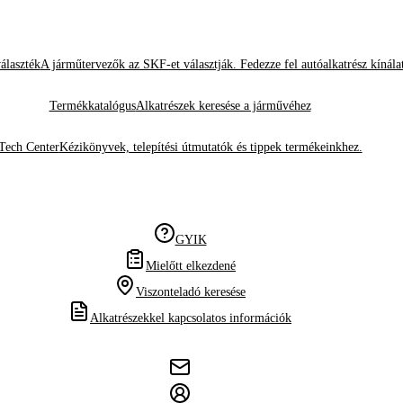
álaszték
A járműtervezők az SKF-et választják. Fedezze fel autóalkatrész kínála
Termékkatalógus
Alkatrészek keresése a járművéhez
Tech Center
Kézikönyvek, telepítési útmutatók és tippek termékeinkhez.
GYIK
Mielőtt elkezdené
Viszonteladó keresése
Alkatrészekkel kapcsolatos információk