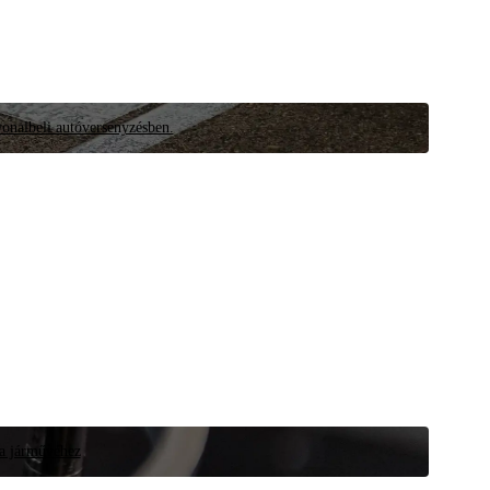
vonalbeli autóversenyzésben.
 a járművéhez