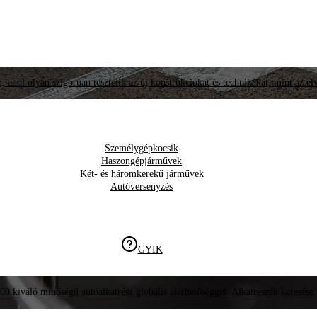
, ahol olyan szigorúan tesztelik az új konstrukciókat és technikákat, mint az él
Személygépkocsik
Haszongépjárművek
Két- és háromkerekű járművek
Autóversenyzés
GYIK
00 kiváló minőségű autóalkatrész globális elérhetőséggel. Alkatrészek keresése