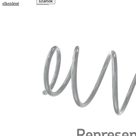
számok
elkezdené
Termékinformáció
Tulajdon
Érték
Beépítési
elsőtengely
oldal
Hossz
364 mm
Tömeg
3,00 kg
Állandó
Rugóforma
rugóátmérőjű
csavarrugó
Külső
175 mm
átmérő
huzalátmérő
14,00 mm