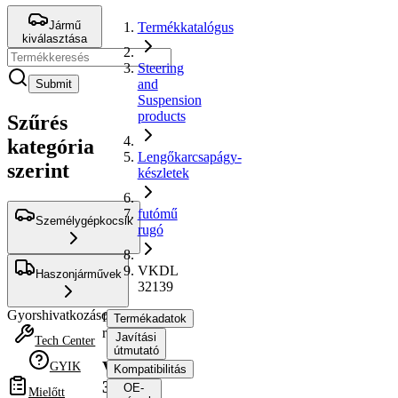
Jármű
Termékkatalógus
kiválasztása
Steering
and
Submit
Suspension
products
Szűrés
kategória
Lengőkarcsapágy-
szerint
készletek
futómű
Személygépkocsik
rugó
VKDL
Haszonjárművek
32139
Gyorshivatkozások
futómű
Termékadatok
rugó
Javítási
Tech Center
útmutató
VKDL
GYIK
Kompatibilitás
32139
OE-
Mielőtt