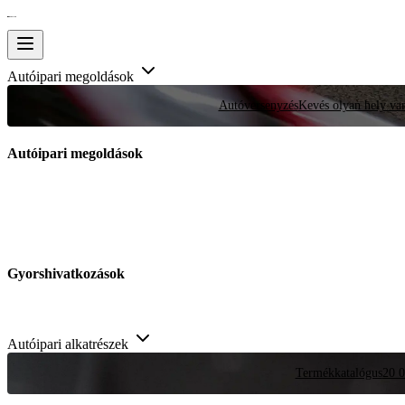
Autóipari megoldások
Autóversenyzés
Kevés olyan hely van
Autóipari megoldások
Gyorshivatkozások
Autóipari alkatrészek
Termékkatalógus
20 0