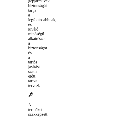
gépjárművek
biztonságát
tartja
a
legfontosabbnak,
és
kiváló
minőségű
alkatrészeit
a
biztonságot
és
a
tartós
javítást
szem
előtt
tartva
tervezi.
A
terméket
szakképzett