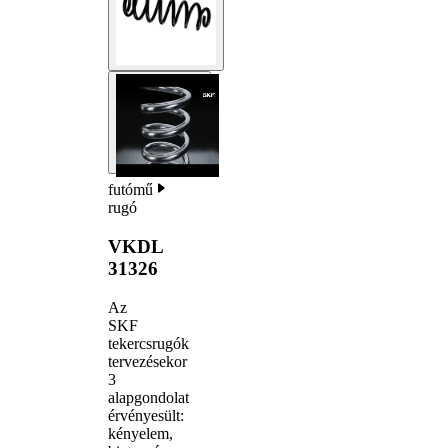
futómű
rugó
VKDL
31326
Az
SKF
tekercsrugók
tervezésekor
3
alapgondolat
érvényesült:
kényelem,