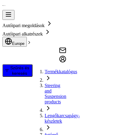
Autóipari megoldások
Autóipari alkatrészek
Europe
Szűrés és
Termékkatalógus
keresés
Steering
and
Suspension
products
Lengőkarcsapágy-
készletek
futómű