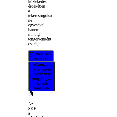
közlekedés
érdekében
a
tekercsrugókat
ne
egyesével,
hanem
mindig
tengelyenként
cserélje.
Viszonteladó
keresése
Válassza ki
a járművét
és erősítse
meg, hogy a
termék
megfelelő
Az
SKF
a