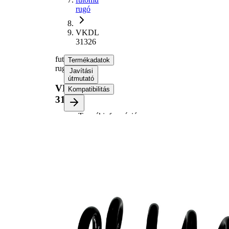
rugó
VKDL
31326
futómű
Termékadatok
rugó
Javítási
útmutató
VKDL
Kompatibilitás
31326
Termékinformáció
Tulajdon
Érték
Beépítési
hátsótengely
oldal
Hossz
363 mm
Tömeg
2,90 kg
Állandó
Rugóforma
rugóátmérőjű
csavarrugó
Külső
120 mm
átmérő