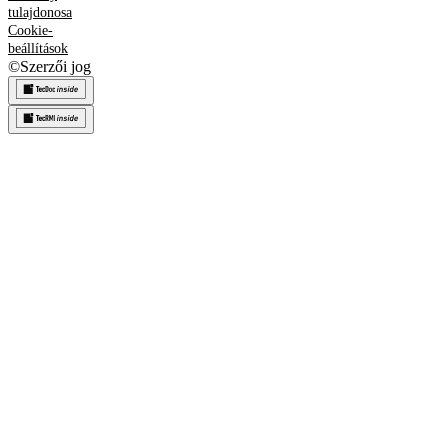
tulajdonosa
Cookie-
beállítások
©
Szerzői jog