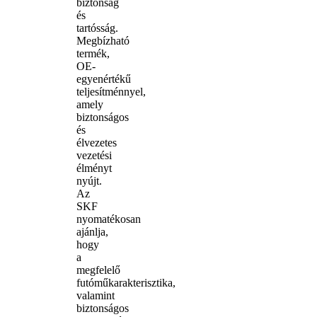
biztonság
és
tartósság.
Megbízható
termék,
OE-
egyenértékű
teljesítménnyel,
amely
biztonságos
és
élvezetes
vezetési
élményt
nyújt.
Az
SKF
nyomatékosan
ajánlja,
hogy
a
megfelelő
futóműkarakterisztika,
valamint
biztonságos