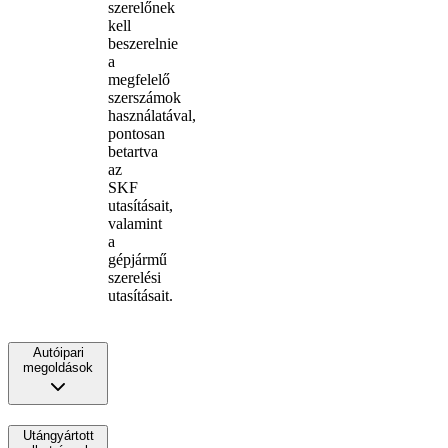
szerelőnek
kell
beszerelnie
a
megfelelő
szerszámok
használatával,
pontosan
betartva
az
SKF
utasításait,
valamint
a
gépjármű
szerelési
utasításait.
Autóipari
megoldások
Utángyártott