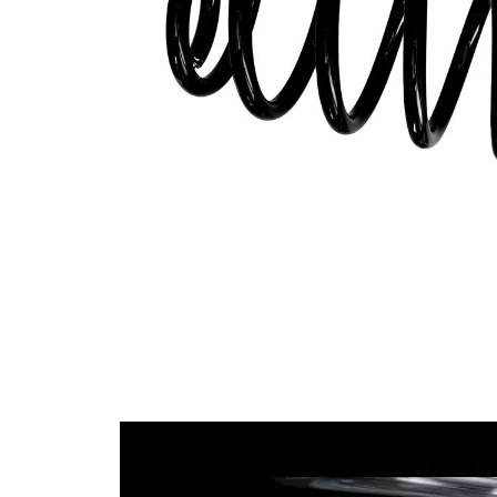
Színjelzés
narancs (3x)
Színjelzés
piros
Színjelzés
lila
huzalátmérő
13,50 mm